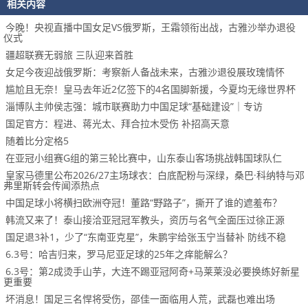
相关内容
今晚！央视直播中国女足VS俄罗斯，王霜领衔出战，古雅沙举办退役
仪式
疆超联赛无弱旅 三队迎来首胜
女足今夜迎战俄罗斯：考察新人备战未来，古雅沙退役展玫瑰情怀
尴尬且无奈！皇马去年近2亿签下的4名国脚新援，今夏均无缘世界杯
淄博队主帅侯志强：城市联赛助力中国足球“基础建设”｜专访
国足官方：程进、蒋光太、拜合拉木受伤 补招高天意
随着比分定格5
在亚冠小组赛G组的第三轮比赛中，山东泰山客场挑战韩国球队仁
皇家马德里公布2026/27主场球衣：白底配粉与深绿，桑巴·科纳特与邓
弗里斯转会传闻添热点
中国足球小将横扫欧洲夺冠！董路“野路子”，撕开了谁的遮羞布？
韩流又来了！泰山接洽亚冠冠军教头，资历与名气全面压过徐正源
国足退3补1，少了“东南亚克星”，朱鹏宇给张玉宁当替补 防线不稳
6.3号：哈吉归来，罗马尼亚足球的25年之痒能解么？
6.3号：第2成烫手山芋，大连不踢亚冠阿奇+马莱莱没必要换练好新星
更重要
坏消息！国足三名悍将受伤，邵佳一面临用人荒，武磊也难出场