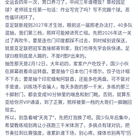
全运会四年一次，胃口养刁了，中间三年谁喂饭？靠校园足
球？老师班主任第一句话：作业写完了吗？写不完踢个球。恶
性循环闭环了。
亚足联新规则2027年才生效，眼前这一届照老办法打，40多队
混抽，我们第三档，照样可能掉进死亡组。先把2026年这一关
过了再吹牛，要是连也门印度都踩不过去，到时候别说保送，
就是亚足联把冠军直接邮寄到家，我们也得先学会拆快递。足
球归根到底是人踢的，不是P图P出来的。
抽签那天是2月12日，大年初四，家家户户吃饺子，国少小伙
在屏幕前看命运转盘。要是抽个日本也门卡塔尔，饺子估计咽
不下去；要是抽个印尼缅甸阿联酋，还能多吃两盘。可不管对
手是谁，训练场不会骗人，每天多跑的那一千米，多练的那三
十脚射门，都会变成90分钟里的喘息和射门靴。否则，就算东
亚给你开VIP通道，到了正赛，照样被第一档的大哥们一脚踹回
现实。
所以，别急着喊“天亮了”，先把灯泡换了吧。国少队年后集中，
希望教练组别再让小孩跑三千米体测了，多搞点有球对抗，把
节奏拉到比赛强度，谁累趴谁下场，别心疼。媒体也别再写“历