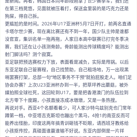
是新闻。再者，韩国日本同年龄段刚拿了世少赛季军，我们还
在第三档晃悠，见面就被压着打，保送盒里装的是巧克力还是
狗屎，得自己拆。
更尴尬的是时间。2026年U17亚洲杯5月7日开打，前两名直通
卡塔尔世少赛，现在离比赛还有不到一年，国少队主帅是谁都
没官宣，集训名单一拖再拖，人家日本高中联赛已打完冬季决
赛，我们还在让小孩测骨龄。骨龄能测出传球精度吗？能测出
射门脚法吗？测个寂寞。
亚足联把预选赛权力下放，表面看是减负，实际是甩锅。以后
东亚足联自己管赛程，自己找赞助，自己租场地，万一出现黑
哨罢赛打架，总部一句“地区事务不干预”就拍屁股走人。咱们足
协会办赛？上次U23亚洲杯办到一半，把草坪养出蘑菇，被外
媒拍照全球社死，这回轮到U17，要是把香港澳门的队伍拉到
北方零下十度踢，小孩直接冻成冰墩墩，又是一条热搜。
再说对手。西亚4个名额看着少，可人家沙特乌兹别克也门常年
蹲第一档，中亚塔吉克斯坦也蹦出个黑马，4抢1的南亚反而可
能养出怪胎，印度这两年搞青训砸钱不眨眼，请西班牙教练给
小孩抠传控，真碰面谁赢谁输不好说。东亚内部倒是一片祥