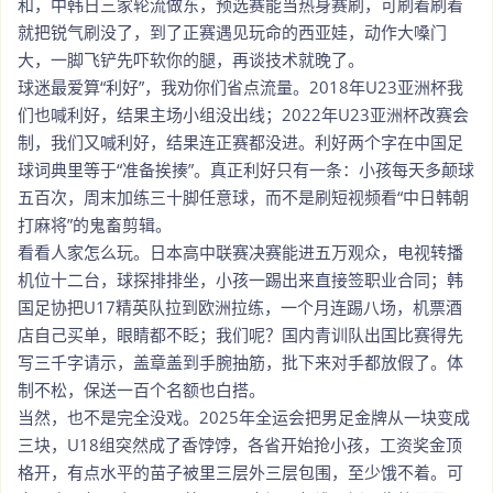
和，中韩日三家轮流做东，预选赛能当热身赛刷，可刷着刷着
就把锐气刷没了，到了正赛遇见玩命的西亚娃，动作大嗓门
大，一脚飞铲先吓软你的腿，再谈技术就晚了。
球迷最爱算“利好”，我劝你们省点流量。2018年U23亚洲杯我
们也喊利好，结果主场小组没出线；2022年U23亚洲杯改赛会
制，我们又喊利好，结果连正赛都没进。利好两个字在中国足
球词典里等于“准备挨揍”。真正利好只有一条：小孩每天多颠球
五百次，周末加练三十脚任意球，而不是刷短视频看“中日韩朝
打麻将”的鬼畜剪辑。
看看人家怎么玩。日本高中联赛决赛能进五万观众，电视转播
机位十二台，球探排排坐，小孩一踢出来直接签职业合同；韩
国足协把U17精英队拉到欧洲拉练，一个月连踢八场，机票酒
店自己买单，眼睛都不眨；我们呢？国内青训队出国比赛得先
写三千字请示，盖章盖到手腕抽筋，批下来对手都放假了。体
制不松，保送一百个名额也白搭。
当然，也不是完全没戏。2025年全运会把男足金牌从一块变成
三块，U18组突然成了香饽饽，各省开始抢小孩，工资奖金顶
格开，有点水平的苗子被里三层外三层包围，至少饿不着。可