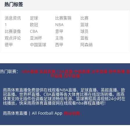
热门标签
消息资讯
足球
比赛集锦
比赛
1
欧冠
NBA
篮球
比赛录像
CBA
意甲
球员
观点评论
亚洲杯
主场
篮板
德甲
中国篮球
西甲
阿森纳
热门联赛：
NBA直播
英超直播
CBA直播
中超直播
法甲直播
德甲直播
意
甲直播
西甲直播
雨燕体育直播免费提供在线观看NBA直播、足球直播、英超直播、欧
冠直播、世界杯直播、CBA直播等各大体育比赛在线现场转播。雨燕
体育支持无插件低调看足球流畅信号源、篮球赛程高清视频24小时在
线播放，快来雨燕体育直播官网在线观看nba赛程直播吧！
雨燕体育直播 | All Football App
网站地图