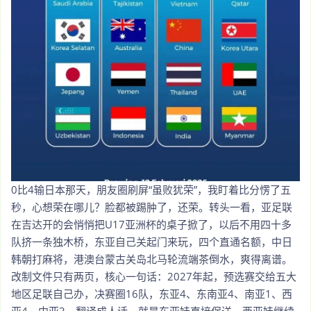
0比4输日本那天，朋友圈刷屏“虽败犹荣”，我盯着比分愣了五
秒，心想荣在哪儿？脸都被踢肿了，还荣。转头一看，亚足联
在吉达开的会悄悄把U17亚洲杯的桌子掀了，以后不用四十多
队挤一条独木桥，东亚自己关起门来玩，四个直通名额，中日
韩朝打麻将，港澳台蒙古关岛北马轮流端茶倒水，爽得离谱。
改制文件只有两页，核心一句话：2027年起，预选赛交给五大
地区足联自己办，决赛圈16队，东亚4、东南亚4、南亚1、西
亚4、中亚3。翻译成人话，就是东亚娃直接保送，西亚娃继续