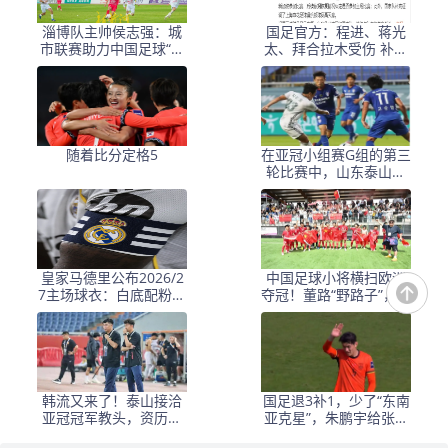
淄博队主帅侯志强：城
国足官方：程进、蒋光
市联赛助力中国足球“基
太、拜合拉木受伤 补招
础建设”｜专访
高天意
随着比分定格5
在亚冠小组赛G组的第三
轮比赛中，山东泰山客
场挑战韩国球队仁
皇家马德里公布2026/2
中国足球小将横扫欧洲
7主场球衣：白底配粉与
夺冠！董路“野路子”，撕
深绿，桑巴·科纳特与邓
开了谁的遮羞布？
弗里斯转会传闻添热点
韩流又来了！泰山接洽
国足退3补1，少了“东南
亚冠冠军教头，资历与
亚克星”，朱鹏宇给张玉
名气全面压过徐正源
宁当替补 防线不稳