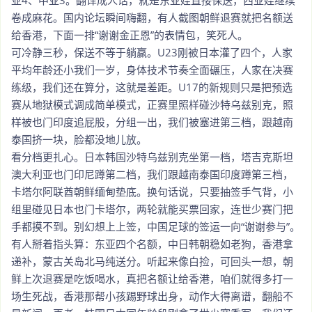
卷成麻花。国内论坛瞬间嗨翻，有人截图朝鲜退赛就把名额送
给香港，下面一排“谢谢金正恩”的表情包，笑死人。
可冷静三秒，保送不等于躺赢。U23刚被日本灌了四个，人家
平均年龄还小我们一岁，身体技术节奏全面碾压，人家在决赛
练级，我们还在算分，这就是差距。U17的新规则只是把预选
赛从地狱模式调成简单模式，正赛里照样碰沙特乌兹别克，照
样被也门印度追屁股，分组一出，我们被塞进第三档，跟越南
泰国挤一块，脸都没地儿放。
看分档更扎心。日本韩国沙特乌兹别克坐第一档，塔吉克斯坦
澳大利亚也门印尼蹲第二档，我们跟越南泰国印度蹲第三档，
卡塔尔阿联酋朝鲜缅甸垫底。换句话说，只要抽签手气背，小
组里碰见日本也门卡塔尔，两轮就能买票回家，连世少赛门把
手都摸不到。别幻想上上签，中国足球的签运一向“谢谢参与”。
有人掰着指头算：东亚四个名额，中日韩朝稳如老狗，香港拿
递补，蒙古关岛北马纯送分。听起来像白捡，可回头一想，朝
鲜上次退赛是吃饭喝水，真把名额让给香港，咱们就得多打一
场生死战，香港那帮小孩踢野球出身，动作大得离谱，翻船不