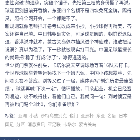
史性突破”的通稿，突破个锤子，先把第三档的身份撕了再说。
球迷更别提前开香槟，东亚四个名额不是四块免死金牌，踢得
臭，照样全网开会，一个都跑不了。
新规则就像老师把开卷考试改成带小抄，小抄印得再精美，答
案还得自己填。中日韩朝确实强，可足球是圆的，朝鲜说退就
退，香港说冲就冲，蒙古关岛偶尔抽风进个神仙球，谁敢把话
说满？真以为稳了，下一秒就被现实打耳光。中国足球最擅长
的就是把“稳了”打成“凉了”，凉得透透的。
世少赛门票就在前头，卡塔尔夏天空调球场等着16队去打卡，
全世界球探举着望远镜找下一个姆巴佩。中国小孩想露脸，先
问脚头答不答应。别等又过了一届，媒体再写“创造历史最佳战
绩”，球迷再喊“下次一定”，循环播放，耳朵起茧。机会已经塞
到嘴边，咬不咬得住，看他们自己。我就问一句：到时候要是
再被也门踢个3比0，你们准备喷谁？
标签：
亚洲
小孩
沙特乌兹别克
也门
亚洲杯
东亚
名额
日本
国足
分区
消息资讯
亚足联
卡塔尔
蒙古关岛