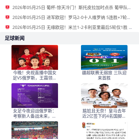
2026年05月25日 葡杯-惊天冷门！斯托皮拉加时点杀 葡甲队杜连斯2-1葡体夺冠
2026年05月25日 进军欧冠！罗马2-0十人维罗纳 5连胜+7轮不败第3收官 迪巴拉2助攻
2026年05月25日 无缘欧冠！米兰1-2卡利亚里最后5轮仅1胜 萨勒马科尔斯闪击难救主
足球新闻
今晚！央视直播中国女
疆超联赛无弱旅 三队迎
足VS俄罗斯，王霜领衔
来首胜
出战，古雅沙举办退役
仪式
女足今夜迎战俄罗斯：
尴尬且无奈！皇马去年
考察新人备战未来，古
近2亿签下的4名国脚新
雅沙退役展玫瑰情怀
援，今夏均无缘世界杯