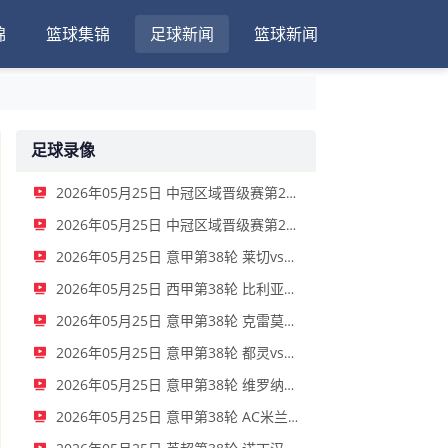
锦
篮球集锦
足球新闻
篮球新闻
足球录像
2026年05月25日 中冠区域晋级赛第2轮 陕西宝鸡联腾 VS 北京灵动星空 全场录像
2026年05月25日 中冠区域晋级赛第2轮 济南泉盛山大 VS 山东球探 全场录像
2026年05月25日 意甲第38轮 莱切vs热那亚 全场录像
2026年05月25日 西甲第38轮 比利亚雷亚尔vs马德里竞技 全场录像
2026年05月25日 意甲第38轮 克雷莫内塞vs科莫 全场录像
2026年05月25日 意甲第38轮 都灵vs尤文图斯 全场录像
2026年05月25日 意甲第38轮 维罗纳vs罗马 全场录像
2026年05月25日 意甲第38轮 AC米兰vs卡利亚里 全场录像