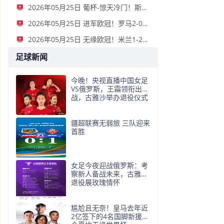
2026年05月25日 葡杯-惊天冷门！斯托皮拉加时点杀 葡甲队杜连斯2-1葡体夺冠
2026年05月25日 进军欧冠！罗马2-0十人维罗纳 5连胜+7轮不败第3收官 迪巴拉2助攻
2026年05月25日 无缘欧冠！米兰1-2卡利亚里最后5轮仅1胜 萨勒马科尔斯闪击难救主
足球新闻
今晚！央视直播中国女足
VS俄罗斯，王霜领衔出
战，古雅沙举办退役仪式
疆超联赛无弱旅 三队迎来
首胜
女足今夜迎战俄罗斯：考
察新人备战未来，古雅沙
退役展玫瑰情怀
尴尬且无奈！皇马去年近
2亿签下的4名国脚新援，