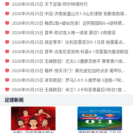
2026年05月25日 天下足球-阿尔特塔时代
2026年05月25日 中冠-济南泉盛山大1-0山东球探 安鹏翕助球队取胜
2026年05月25日 梅西2助+疑似伤退！迈阿密国际6-4逆转费城联合 苏亚雷斯戴帽
2026年05月25日 意甲-邦达攻入唯一进球 莱切1-0热那亚
2026年05月25日 锁定季军！比利亚雷亚尔5-1马竞 帕雷霍点射佩雷斯两射一传
2026年05月25日 意甲-达库尼亚双响 科莫4-1克雷莫内塞进欧冠
2026年05月25日 无缘欧冠！尤文2-2遭都灵绝平 赛季第六收官将战欧联 DV9双响
2026年05月25日 葡杯-惊天冷门！斯托皮拉加时点杀 葡甲队杜连斯2-1葡体夺冠
2026年05月25日 进军欧冠！罗马2-0十人维罗纳 5连胜+7轮不败第3收官 迪巴拉2助攻
2026年05月25日 无缘欧冠！米兰1-2卡利亚里最后5轮仅1胜 萨勒马科尔斯闪击难救主
足球新闻
今晚！央视直播中国女
疆超联赛无弱旅 三队迎