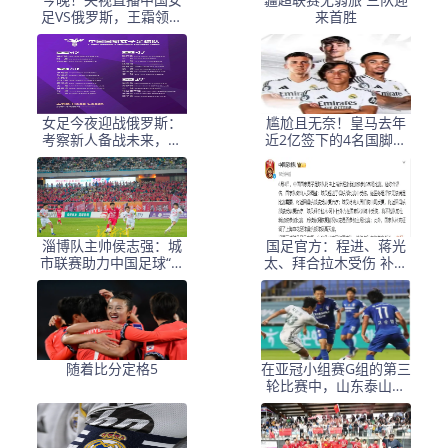
足VS俄罗斯，王霜领衔
来首胜
出战，古雅沙举办退役
仪式
女足今夜迎战俄罗斯：
尴尬且无奈！皇马去年
考察新人备战未来，古
近2亿签下的4名国脚新
雅沙退役展玫瑰情怀
援，今夏均无缘世界杯
淄博队主帅侯志强：城
国足官方：程进、蒋光
市联赛助力中国足球“基
太、拜合拉木受伤 补招
础建设”｜专访
高天意
随着比分定格5
在亚冠小组赛G组的第三
轮比赛中，山东泰山客
场挑战韩国球队仁