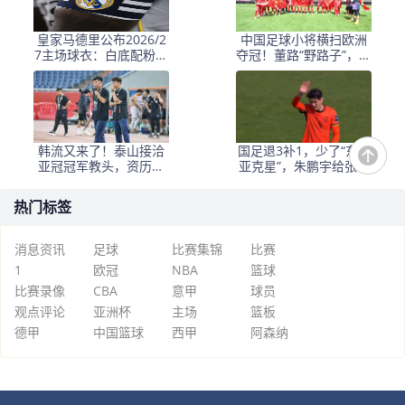
皇家马德里公布2026/2
中国足球小将横扫欧洲
7主场球衣：白底配粉与
夺冠！董路“野路子”，撕
深绿，桑巴·科纳特与邓
开了谁的遮羞布？
弗里斯转会传闻添热点
韩流又来了！泰山接洽
国足退3补1，少了“东南
亚冠冠军教头，资历与
亚克星”，朱鹏宇给张玉
名气全面压过徐正源
宁当替补 防线不稳
热门标签
消息资讯
足球
比赛集锦
比赛
1
欧冠
NBA
篮球
比赛录像
CBA
意甲
球员
观点评论
亚洲杯
主场
篮板
德甲
中国篮球
西甲
阿森纳