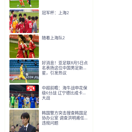
冠军杯：上海2
随着上海队2
好消息！亚足联8月5日点
名表扬这位中国男足新
星，引发热议
中超前瞻：海牛战申花保
级6分战 辽宁德比成卡位
大战
韩国警方突击搜查韩国足
协办公室 调查洪明甫任命
违规问题