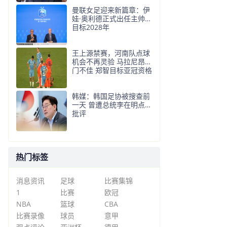
曼联女足迎来新篇章：伊
娃·奥利德正式出任主帅，
目标2028年
王上源禁赛，河南队点球
机会不再灵验 马拉尼昂射
门不佳 郑智目标亚冠资格
韩媒：韩国足协被搜查前
一天 曾遭总统李在明点名
批评
热门标签
消息资讯
足球
比赛集锦
1
比赛
欧冠
NBA
篮球
CBA
比赛录像
球员
意甲