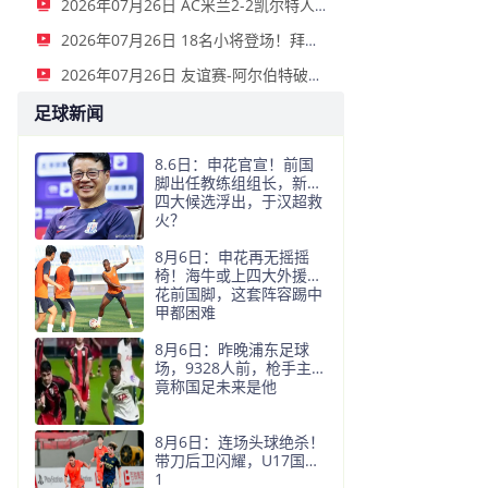
2026年07月26日 AC米兰2-2凯尔特人 18岁卡马达5分钟双响救主阿莫林迎执教首秀
2026年07月26日 18名小将登场！拜仁1-2德丙球队韦恩 比朔夫点射乌尔赖希“下蛋”
2026年07月26日 友谊赛-阿尔伯特破门 多特1-2遭杜塞尔多夫逆转
足球新闻
8.6日：申花官宣！前国
脚出任教练组组长，新帅
四大候选浮出，于汉超救
火？
8月6日：申花再无摇摇
椅！海牛或上四大外援摧
花前国脚，这套阵容踢中
甲都困难
8月6日：昨晚浦东足球
场，9328人前，枪手主帅
竟称国足未来是他
8月6日：连场头球绝杀！
带刀后卫闪耀，U17国足
1