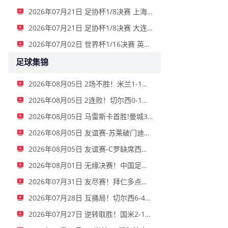
2026年07月21日 足协杯1/8决赛 上海申花 VS 青岛海牛 全场录像
2026年07月21日 足协杯1/8决赛 大连可为 VS 北京国安 全场录像
2026年07月02日 世界杯1/16决赛 英格兰vs民主刚果 全场录像
足球集锦
2026年08月05日 2场不胜！米兰1-1国米 迪马尔科破门 恩昆库造点+点射拉莫斯登场
2026年08月05日 2连败！切尔西0-1尤文 热格罗瓦世界波制胜穆德里克时隔614天复出
2026年08月05日 马雷斯卡首胜!曼城3-1K联赛全明星 赖因德斯努里破门塞梅尼奥助攻
2026年08月05日 友谊赛-苏莱破门迪巴拉助攻 罗马4-1纽波特郡
2026年08月05日 友谊赛-C罗缺席西马坎送点 胜利0-2不敌阿尔梅里亚
2026年08月01日 无缘决赛！中国足球小将红队0-2亚洲明星联，后者决赛战杭州足管
2026年07月31日 友尽赛！拜仁多点开花15-0大胜罗塔埃根 四人双响17岁阿索莫建功
2026年07月28日 互捅局！切尔西6-4西悉尼漫步者 佩德罗替补3射1传阿隆索开门红
2026年07月27日 逆转取胜！国米2-1卡尔斯鲁厄 迪乌夫绝杀+双响+世界波破门