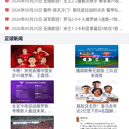
2026年05月25日 无缘欧冠！尤文2-2遭都灵绝平 赛季第六收官将战欧联 DV9双响
2026年05月25日 葡杯-惊天冷门！斯托皮拉加时点杀 葡甲队杜连斯2-1葡体夺冠
2026年05月25日 进军欧冠！罗马2-0十人维罗纳 5连胜+7轮不败第3收官 迪巴拉2助攻
2026年05月25日 无缘欧冠！米兰1-2卡利亚里最后5轮仅1胜 萨勒马科尔斯闪击难救主
足球新闻
今晚！央视直播中国女
疆超联赛无弱旅 三队迎
足VS俄罗斯，王霜领衔
来首胜
出战，古雅沙举办退役
仪式
女足今夜迎战俄罗斯：
尴尬且无奈！皇马去年
考察新人备战未来，古
近2亿签下的4名国脚新
雅沙退役展玫瑰情怀
援，今夏均无缘世界杯