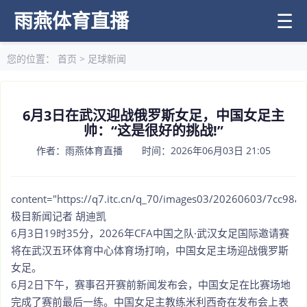
雨燕体育直播
☰
您的位置：
首页
>
足球新闻
6月3日在武汉迎战俄罗斯女足，中国女足主
帅：“这是很好的挑战!”
作者：雨燕体育直播 时间：2026年06月03日 21:05
content="https://q7.itc.cn/q_70/images03/20260603/7cc98
极目新闻记者 胡迪凯
6月3日19时35分，2026年CFA中国之队·武汉女足国际邀请赛
将在武汉五环体育中心体育场打响，中国女足主场迎战俄罗斯
女足。
6月2日下午，赛事召开赛前新闻发布会，中国女足在比赛场地
完成了赛前最后一练。中国女足主教练米利西奇在发布会上表