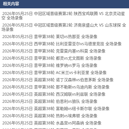
相关内容
2026年05月25日 中冠区域晋级赛第2轮 陕西宝鸡联腾 VS 北京灵动星
空 全场录像
2026年05月25日 中冠区域晋级赛第2轮 济南泉盛山大 VS 山东球探 全
场录像
2026年05月25日 意甲第38轮 莱切vs热那亚 全场录像
2026年05月25日 西甲第38轮 比利亚雷亚尔vs马德里竞技 全场录像
2026年05月25日 意甲第38轮 克雷莫内塞vs科莫 全场录像
2026年05月25日 意甲第38轮 都灵vs尤文图斯 全场录像
2026年05月25日 意甲第38轮 维罗纳vs罗马 全场录像
2026年05月25日 意甲第38轮 AC米兰vs卡利亚里 全场录像
2026年05月25日 英超第38轮 诺丁汉森林vs伯恩茅斯 全场录像
2026年05月25日 意甲第38轮 那不勒斯vs乌迪内斯 全场录像
2026年05月25日 英超第38轮 西汉姆联vs利兹联 全场录像
2026年05月25日 英超第38轮 伯恩利vs狼队 全场录像
2026年05月25日 英超第38轮 富勒姆vs纽卡斯尔联 全场录像
2026年05月25日 英超第38轮 热刺vs埃弗顿 全场录像
2026年05月25日 英超第38轮 水晶宫vs阿森纳 全场录像