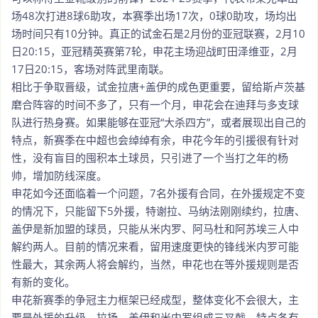
场48次打进8球6助攻，本赛季出场17次，0球0助攻，场均出
场时间只有10分钟。真正的试金石是2月份的亚冠联赛，2月10
日20:15，亚冠精英赛第7轮，申花主场迎战町田泽维亚，2月
17日20:15，客场对阵武里南联。
相比于争取晋级，试金拉唐+盖伊的成色更重要，留给斯卢茨基
磨合阵容的时间不多了，只有一个月，申花会在迪拜与多支球
队进行热身赛。如果能够在亚冠“大杀四方”，或者展现出自己的
特点，新赛季在中超也会绰绰有余，申花今年的引援很有针对
性，没有盲目的囤积本土球员，只引进了一个当打之年的杨
帅，增加防线深度。
申花如今还面临着一个问题，7名外援有合同，在外援规定不变
的情况下，只能留下5外援，特谢拉、马纳法刚刚续约，拉唐、
盖伊是新加盟的球员，只能从米内罗、阿马杜和阿苏埃三人中
解约两人。目前的情况来看，留用速度更快的锋线米内罗可能
性最大，其余两人将会解约，当然，申花也在等外援规则是否
有新的变化。
申花新赛季的争冠主力框架已经成型，整体变化不会很大，主
要是外援的升级，拉扬、盖伊和米内罗组成三叉戟，特点各有