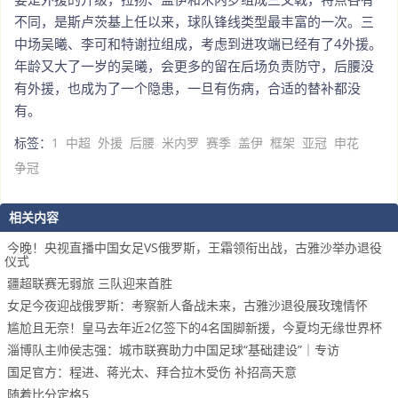
不同，是斯卢茨基上任以来，球队锋线类型最丰富的一次。三
中场吴曦、李可和特谢拉组成，考虑到进攻端已经有了4外援。
年龄又大了一岁的吴曦，会更多的留在后场负责防守，后腰没
有外援，也成为了一个隐患，一旦有伤病，合适的替补都没
有。
标签：
1
中超
外援
后腰
米内罗
赛季
盖伊
框架
亚冠
申花
争冠
相关内容
今晚！央视直播中国女足VS俄罗斯，王霜领衔出战，古雅沙举办退役
仪式
疆超联赛无弱旅 三队迎来首胜
女足今夜迎战俄罗斯：考察新人备战未来，古雅沙退役展玫瑰情怀
尴尬且无奈！皇马去年近2亿签下的4名国脚新援，今夏均无缘世界杯
淄博队主帅侯志强：城市联赛助力中国足球“基础建设”｜专访
国足官方：程进、蒋光太、拜合拉木受伤 补招高天意
随着比分定格5