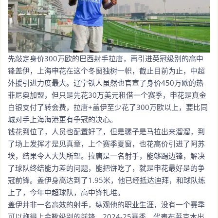
先敲定身价300万欧的巴西射手拉唐，再引进英冠级别的高中
锋盖伊，上海申花在这个冬窗独树一帜，截止目前为止，中超
外援引进力度最大。辽宁铁人虽然也官宣了身价450万欧的热
菲尼奥加盟，但只是先花30万美元租借一个赛季，申花是真金
白银支付了转会费，拉唐+盖伊至少花了300万欧以上，要比同
城对手上海海港更有争冠的决心。
钱花到位了，人员也配置好了，但是骡子是马拉出来溜溜，到
了场上发挥才是见真章，上个赛季夏窗，也花高价引进了阿苏
埃，结果令人大失所望。拉唐是一名射手，能够踢边锋，解决
了球队终结能力差的问题，能把饼吃了，就是申花最好是的争
冠前锋。盖伊身高达到了1.95米，他已经抵达迪拜，和球队练
上了，今年中超球队，高中锋扎堆。
盖伊并非一名高效的射手，纵观他的职业生涯，没有一个赛季
可以称得上金靴级别的前锋，2024-25赛季，代表布莱克本出