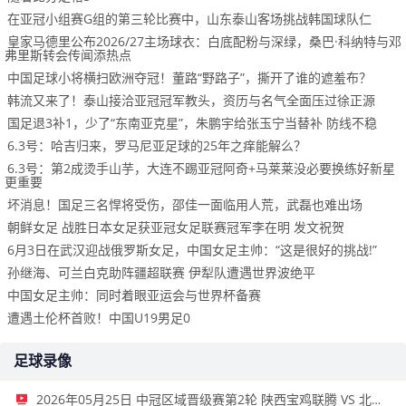
在亚冠小组赛G组的第三轮比赛中，山东泰山客场挑战韩国球队仁
皇家马德里公布2026/27主场球衣：白底配粉与深绿，桑巴·科纳特与邓
弗里斯转会传闻添热点
中国足球小将横扫欧洲夺冠！董路“野路子”，撕开了谁的遮羞布？
韩流又来了！泰山接洽亚冠冠军教头，资历与名气全面压过徐正源
国足退3补1，少了“东南亚克星”，朱鹏宇给张玉宁当替补 防线不稳
6.3号：哈吉归来，罗马尼亚足球的25年之痒能解么？
6.3号：第2成烫手山芋，大连不踢亚冠阿奇+马莱莱没必要换练好新星
更重要
坏消息！国足三名悍将受伤，邵佳一面临用人荒，武磊也难出场
朝鲜女足 战胜日本女足获亚冠女足联赛冠军李在明 发文祝贺
6月3日在武汉迎战俄罗斯女足，中国女足主帅：“这是很好的挑战!”
孙继海、可兰白克助阵疆超联赛 伊犁队遭遇世界波绝平
中国女足主帅：同时着眼亚运会与世界杯备赛
遭遇土伦杯首败！中国U19男足0
足球录像
2026年05月25日 中冠区域晋级赛第2轮 陕西宝鸡联腾 VS 北京灵动星空 全场录像