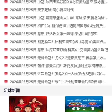
2026年05月25日 中冠-陕西宝鸡联腾0-0北京灵动星空 双方握手言和
2026年05月25日 天下足球-阿尔特塔时代
2026年05月25日 中冠-济南泉盛山大1-0山东球探 安鹏翕助球队取胜
2026年05月25日 梅西2助+疑似伤退！迈阿密国际6-4逆转费城联合 苏亚雷斯戴帽
2026年05月25日 意甲-邦达攻入唯一进球 莱切1-0热那亚
2026年05月25日 锁定季军！比利亚雷亚尔5-1马竞 帕雷霍点射佩雷斯两射一传
2026年05月25日 意甲-达库尼亚双响 科莫4-1克雷莫内塞进欧冠
2026年05月25日 无缘欧冠！尤文2-2遭都灵绝平 赛季第六收官将战欧联 DV9双响
2026年05月25日 葡杯-惊天冷门！斯托皮拉加时点杀 葡甲队杜连斯2-1葡体夺冠
2026年05月25日 进军欧冠！罗马2-0十人维罗纳 5连胜+7轮不败第3收官 迪巴拉2助攻
2026年05月25日 无缘欧冠！米兰1-2卡利亚里最后5轮仅1胜 萨勒马科尔斯闪击难救主
足球新闻