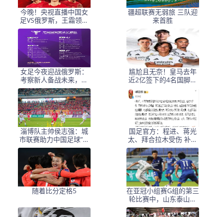
今晚！央视直播中国女
疆超联赛无弱旅 三队迎
足VS俄罗斯，王霜领衔
来首胜
出战，古雅沙举办退役
仪式
女足今夜迎战俄罗斯：
尴尬且无奈！皇马去年
考察新人备战未来，古
近2亿签下的4名国脚新
雅沙退役展玫瑰情怀
援，今夏均无缘世界杯
淄博队主帅侯志强：城
国足官方：程进、蒋光
市联赛助力中国足球“基
太、拜合拉木受伤 补招
础建设”｜专访
高天意
随着比分定格5
在亚冠小组赛G组的第三
轮比赛中，山东泰山客
场挑战韩国球队仁