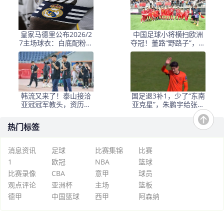
皇家马德里公布2026/2
中国足球小将横扫欧洲
7主场球衣：白底配粉与
夺冠！董路“野路子”，撕
深绿，桑巴·科纳特与邓
开了谁的遮羞布？
弗里斯转会传闻添热点
韩流又来了！泰山接洽
国足退3补1，少了“东南
亚冠冠军教头，资历与
亚克星”，朱鹏宇给张玉
名气全面压过徐正源
宁当替补 防线不稳
热门标签
消息资讯
足球
比赛集锦
比赛
1
欧冠
NBA
篮球
比赛录像
CBA
意甲
球员
观点评论
亚洲杯
主场
篮板
德甲
中国篮球
西甲
阿森纳