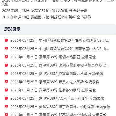
2026年05月20日 U17亚洲杯半决赛 日本U17vs乌兹别克斯坦U17 全场
录像
2026年05月18日 英超第37轮 狼队vs富勒姆 全场录像
2026年05月18日 英超第37轮 利兹联vs布莱顿 全场录像
足球录像
2026年05月25日 中冠区域晋级赛第2轮 陕西宝鸡联腾 VS 北京灵动星空 全场录像
2026年05月25日 中冠区域晋级赛第2轮 济南泉盛山大 VS 山东球探 全场录像
2026年05月25日 意甲第38轮 莱切vs热那亚 全场录像
2026年05月25日 西甲第38轮 比利亚雷亚尔vs马德里竞技 全场录像
2026年05月25日 意甲第38轮 克雷莫内塞vs科莫 全场录像
2026年05月25日 意甲第38轮 都灵vs尤文图斯 全场录像
2026年05月25日 意甲第38轮 维罗纳vs罗马 全场录像
2026年05月25日 意甲第38轮 AC米兰vs卡利亚里 全场录像
2026年05月25日 英超第38轮 诺丁汉森林vs伯恩茅斯 全场录像
2026年05月25日 意甲第38轮 那不勒斯vs乌迪内斯 全场录像