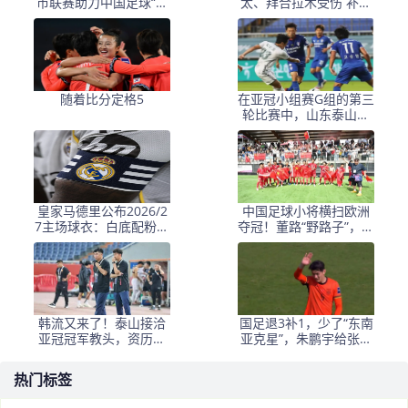
市联赛助力中国足球“基
太、拜合拉木受伤 补招
础建设”｜专访
高天意
随着比分定格5
在亚冠小组赛G组的第三
轮比赛中，山东泰山客
场挑战韩国球队仁
皇家马德里公布2026/2
中国足球小将横扫欧洲
7主场球衣：白底配粉与
夺冠！董路“野路子”，撕
深绿，桑巴·科纳特与邓
开了谁的遮羞布？
弗里斯转会传闻添热点
韩流又来了！泰山接洽
国足退3补1，少了“东南
亚冠冠军教头，资历与
亚克星”，朱鹏宇给张玉
名气全面压过徐正源
宁当替补 防线不稳
热门标签