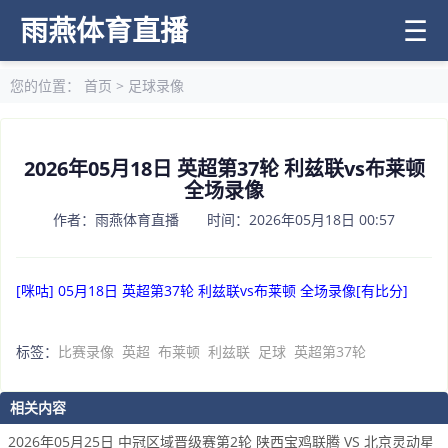
雨燕体育直播
☰
您的位置：
首页
>
足球录像
2026年05月18日 英超第37轮 利兹联vs布莱顿
全场录像
作者：雨燕体育直播 时间：2026年05月18日 00:57
[咪咕] 05月18日 英超第37轮 利兹联vs布莱顿 全场录像[有比分]
标签：
比赛录像
英超
布莱顿
利兹联
足球
英超第37轮
相关内容
2026年05月25日 中冠区域晋级赛第2轮 陕西宝鸡联腾 VS 北京灵动星