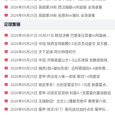
2026年05月25日 英超第38轮 西汉姆联vs利兹联 全场录像
2026年05月25日 英超第38轮 伯恩利vs狼队 全场录像
足球集锦
2026年05月31日 05月31日 欧冠决赛 巴黎圣日耳曼vs阿森纳 进球视频
2026年05月25日 中冠-陕西宝鸡联腾0-0北京灵动星空 双方握手言和
2026年05月25日 天下足球-阿尔特塔时代
2026年05月25日 中冠-济南泉盛山大1-0山东球探 安鹏翕助球队取胜
2026年05月25日 梅西2助+疑似伤退！迈阿密国际6-4逆转费城联合 苏亚雷斯戴帽
2026年05月25日 意甲-邦达攻入唯一进球 莱切1-0热那亚
2026年05月25日 锁定季军！比利亚雷亚尔5-1马竞 帕雷霍点射佩雷斯两射一传
2026年05月25日 意甲-达库尼亚双响 科莫4-1克雷莫内塞进欧冠
2026年05月25日 无缘欧冠！尤文2-2遭都灵绝平 赛季第六收官将战欧联 DV9双响
2026年05月25日 葡杯-惊天冷门！斯托皮拉加时点杀 葡甲队杜连斯2-1葡体夺冠