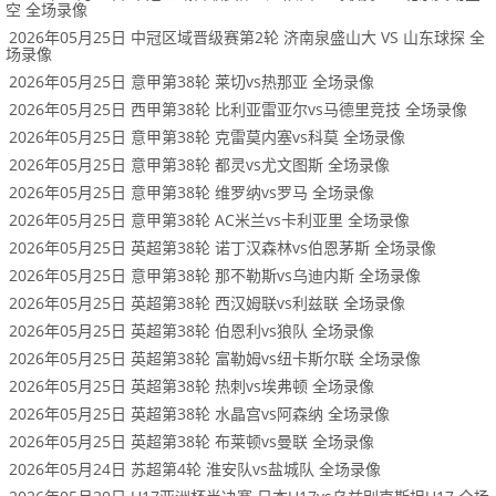
空 全场录像
2026年05月25日 中冠区域晋级赛第2轮 济南泉盛山大 VS 山东球探 全
场录像
2026年05月25日 意甲第38轮 莱切vs热那亚 全场录像
2026年05月25日 西甲第38轮 比利亚雷亚尔vs马德里竞技 全场录像
2026年05月25日 意甲第38轮 克雷莫内塞vs科莫 全场录像
2026年05月25日 意甲第38轮 都灵vs尤文图斯 全场录像
2026年05月25日 意甲第38轮 维罗纳vs罗马 全场录像
2026年05月25日 意甲第38轮 AC米兰vs卡利亚里 全场录像
2026年05月25日 英超第38轮 诺丁汉森林vs伯恩茅斯 全场录像
2026年05月25日 意甲第38轮 那不勒斯vs乌迪内斯 全场录像
2026年05月25日 英超第38轮 西汉姆联vs利兹联 全场录像
2026年05月25日 英超第38轮 伯恩利vs狼队 全场录像
2026年05月25日 英超第38轮 富勒姆vs纽卡斯尔联 全场录像
2026年05月25日 英超第38轮 热刺vs埃弗顿 全场录像
2026年05月25日 英超第38轮 水晶宫vs阿森纳 全场录像
2026年05月25日 英超第38轮 布莱顿vs曼联 全场录像
2026年05月24日 苏超第4轮 淮安队vs盐城队 全场录像