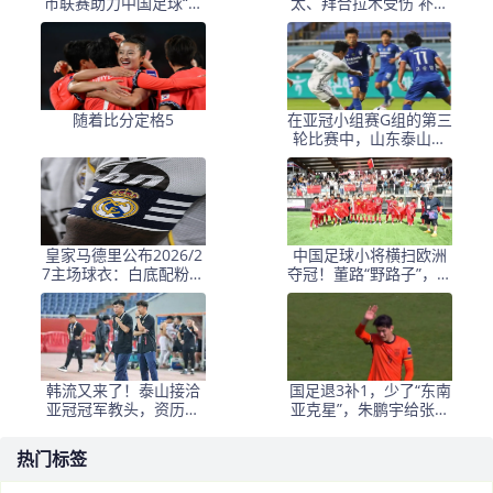
市联赛助力中国足球“基
太、拜合拉木受伤 补招
础建设”｜专访
高天意
随着比分定格5
在亚冠小组赛G组的第三
轮比赛中，山东泰山客
场挑战韩国球队仁
皇家马德里公布2026/2
中国足球小将横扫欧洲
7主场球衣：白底配粉与
夺冠！董路“野路子”，撕
深绿，桑巴·科纳特与邓
开了谁的遮羞布？
弗里斯转会传闻添热点
韩流又来了！泰山接洽
国足退3补1，少了“东南
亚冠冠军教头，资历与
亚克星”，朱鹏宇给张玉
名气全面压过徐正源
宁当替补 防线不稳
热门标签