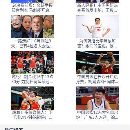
总决赛前瞻：文班手握
新人亮相！中国男篮热
邓肯剧本 马刺能开启新
身赛首发出炉，王俊杰
时代吗？
领衔+徐昕坐镇禁区
一路走好！6月刚过3
为何韩旭比李月汝厉
天，已有4位名人去世，
害？她们的差距，是张
姚明等人发文悼念
子宇选秀顺位暴跌的原
因
燃尽！胡金秋16中13砍
中国男篮在长沙开启热
30分 力挽狂澜延续冠军
身赛，杨瀚森8日同球队
悬念
会合
尴尬！多位媒体人：下
中国男篮12人大名单出
半场DNP孙铭徽是广厦
炉！广东3人入选，徐昕
最正确选择
国家队首秀，胡明轩轮
休