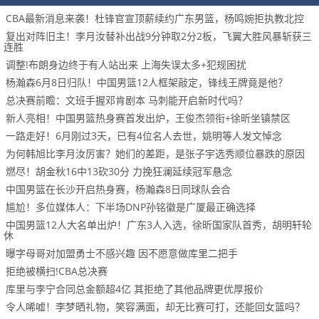
CBA最新消息来袭！杜锋官宣顶薪续约广东男篮，杨鸣婉拒执教北控
复出对阵旧主！李月汝替补出战9分钟取2分2板，飞翼大胜风暴斩获三
连胜
调整!布朗身边终于有人站出来 上海失误太多+犯规困扰
杨瀚森6月8日归队！中国男篮12人框架敲定，锋线王牌竟是他？
总决赛前瞻：文班手握邓肯剧本 马刺能开启新时代吗？
新人亮相！中国男篮热身赛首发出炉，王俊杰领衔+徐昕坐镇禁区
一路走好！6月刚过3天，已有4位名人去世，姚明等人发文悼念
为何韩旭比李月汝厉害？她们的差距，是张子宇选秀顺位暴跌的原因
燃尽！胡金秋16中13砍30分 力挽狂澜延续冠军悬念
中国男篮在长沙开启热身赛，杨瀚森8日同球队会合
尴尬！多位媒体人：下半场DNP孙铭徽是广厦最正确选择
中国男篮12人大名单出炉！广东3人入选，徐昕国家队首秀，胡明轩轮
休
曝字母哥对加盟勇士不感兴趣 因不愿意做库里二把手
拒绝被横扫!CBA总决赛
库里与李宁合同总金额超4亿 其拒绝了其他品牌更优厚报价
令人唏嘘！李梦晒礼物，笑容满面，却无比赛可打，还能回女篮吗？