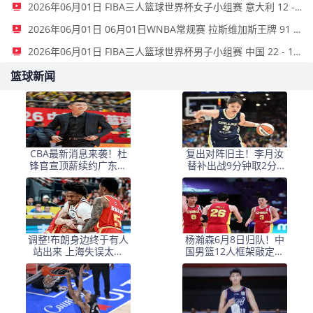
2026年06月01日 FIBA三人篮球世界杯女子小组赛 意大利 12 - 21 中国 集锦
2026年06月01日 06月01日WNBA常规赛 拉斯维加斯王牌 91 - 81 金州女武神 集锦
2026年06月01日 FIBA三人篮球世界杯男子小组赛 中国 22 - 14 日本 全场集锦
篮球新闻
CBA最新消息来袭！杜
复出对阵旧主！李月汝
锋官宣顶薪续约广东男
替补出战9分钟取2分2
篮，杨鸣婉拒执教北控
板，飞翼大胜风暴斩获
三连胜
调整!布朗身边终于有人
杨瀚森6月8日归队！中
站出来 上海失误太多
国男篮12人框架敲定，
+犯规困扰
锋线王牌竟是他？