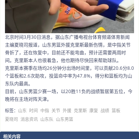
北京时间3月30日消息，据山东广播电视台体育频道体育新闻
主编夏晓司报道，山东男篮外援克里斯最新伤情，是中指关节
骨折了，还在恢复中，目前还不能弯曲，预计还需要两周时
间。克里斯本人也很着急，他也期待尽快回来帮助球队。
克里斯本赛季在场均26分钟分出场时间里，可以贡献20.6分8.0
个篮板和2.6次助攻，投篮命中率为47.8%，得分和篮板均为山
东队内最高。
目前，山东男篮少赛一场，以20胜11负的战绩暂居第五位，今
晚将在主场对阵天津。
标签：
山东
时间
中指
关节
外援
克里斯
康复
战绩
篮板
夏晓司
消息资讯
山东队
山东男篮
相关内容