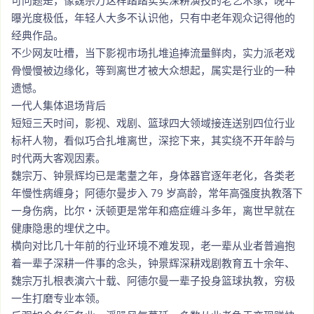
可问题是，像魏宗万这样踏踏实实深耕演技的老艺术家，晚年
曝光度极低，年轻人大多不认识他，只有中老年观众记得他的
经典作品。
不少网友吐槽，当下影视市场扎堆追捧流量鲜肉，实力派老戏
骨慢慢被边缘化，等到离世才被大众想起，属实是行业的一种
遗憾。
一代人集体退场背后
短短三天时间，影视、戏剧、篮球四大领域接连送别四位行业
标杆人物，看似巧合扎堆离世，深挖下来，其实绕不开年龄与
时代两大客观因素。
魏宗万、钟景辉均已是耄耋之年，身体器官逐年老化，各类老
年慢性病缠身；阿德尔曼步入 79 岁高龄，常年高强度执教落下
一身伤病，比尔・沃顿更是常年和癌症缠斗多年，离世早就在
健康隐患的埋伏之中。
横向对比几十年前的行业环境不难发现，老一辈从业者普遍抱
着一辈子深耕一件事的念头，钟景辉深耕戏剧教育五十余年、
魏宗万扎根表演六十载、阿德尔曼一辈子投身篮球执教，穷极
一生打磨专业本领。