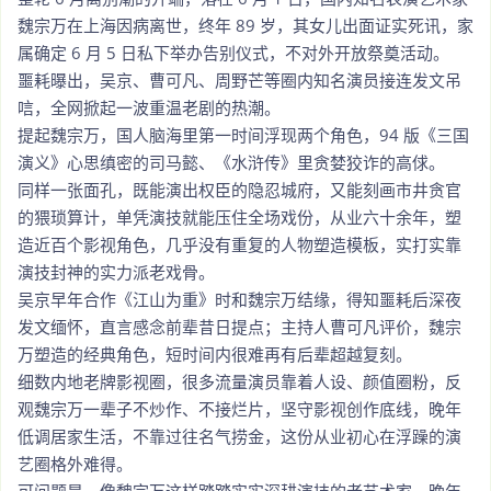
魏宗万在上海因病离世，终年 89 岁，其女儿出面证实死讯，家
属确定 6 月 5 日私下举办告别仪式，不对外开放祭奠活动。
噩耗曝出，吴京、曹可凡、周野芒等圈内知名演员接连发文吊
唁，全网掀起一波重温老剧的热潮。
提起魏宗万，国人脑海里第一时间浮现两个角色，94 版《三国
演义》心思缜密的司马懿、《水浒传》里贪婪狡诈的高俅。
同样一张面孔，既能演出权臣的隐忍城府，又能刻画市井贪官
的猥琐算计，单凭演技就能压住全场戏份，从业六十余年，塑
造近百个影视角色，几乎没有重复的人物塑造模板，实打实靠
演技封神的实力派老戏骨。
吴京早年合作《江山为重》时和魏宗万结缘，得知噩耗后深夜
发文缅怀，直言感念前辈昔日提点；主持人曹可凡评价，魏宗
万塑造的经典角色，短时间内很难再有后辈超越复刻。
细数内地老牌影视圈，很多流量演员靠着人设、颜值圈粉，反
观魏宗万一辈子不炒作、不接烂片，坚守影视创作底线，晚年
低调居家生活，不靠过往名气捞金，这份从业初心在浮躁的演
艺圈格外难得。