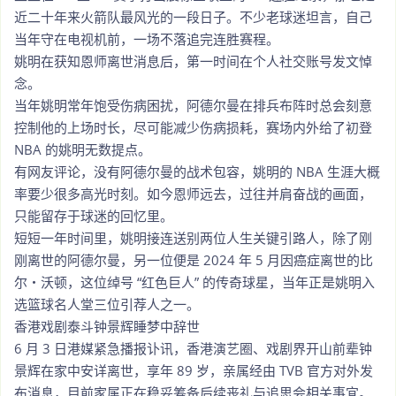
近二十年来火箭队最风光的一段日子。不少老球迷坦言，自己
当年守在电视机前，一场不落追完连胜赛程。
姚明在获知恩师离世消息后，第一时间在个人社交账号发文悼
念。
当年姚明常年饱受伤病困扰，阿德尔曼在排兵布阵时总会刻意
控制他的上场时长，尽可能减少伤病损耗，赛场内外给了初登
NBA 的姚明无数提点。
有网友评论，没有阿德尔曼的战术包容，姚明的 NBA 生涯大概
率要少很多高光时刻。如今恩师远去，过往并肩奋战的画面，
只能留存于球迷的回忆里。
短短一年时间里，姚明接连送别两位人生关键引路人，除了刚
刚离世的阿德尔曼，另一位便是 2024 年 5 月因癌症离世的比
尔・沃顿，这位绰号 “红色巨人” 的传奇球星，当年正是姚明入
选篮球名人堂三位引荐人之一。
香港戏剧泰斗钟景辉睡梦中辞世
6 月 3 日港媒紧急播报讣讯，香港演艺圈、戏剧界开山前辈钟
景辉在家中安详离世，享年 89 岁，亲属经由 TVB 官方对外发
布消息，目前家属正在稳妥筹备后续丧礼与追思会相关事宜。