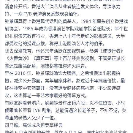
消息传开后，香港大半演艺从业者接连发文悼念，导演李力
持、一众 TVB 老牌演员悉数现身缅怀。
钟景辉算得上香港现代话剧的奠基人，1984 年牵头创立香港戏
剧协会，1985 年成为香港演艺学院戏剧学院首任院长，半个世
纪扎根演艺教育行业，香港七八十年代走红的影视演员，大半
都受过他的授课点拨，称得上港圈演艺人才的伯乐。
除去深耕教育，他还常年活跃在影视荧幕，参演《使徒行者》
《火舞黄沙》《算死草》等上百部经典影视剧，不管是正派长
辈还是腹黑配角，演技都拿捏得炉火纯青。
早在 2016 年，钟景辉就确诊大肠癌，之后慢慢淡出影视拍
摄，减少公开露面，常年居家休养。熬过近十年病痛侵扰，最
终在睡梦中安然离开，没有遭受临终病痛折磨，不少影迷感
叹，这也算老一辈艺术家最好的落幕方式。
有网友翻看老港片，刷到钟景辉出镜片段，忍不住留言，小时
候跟着长辈看 TVB 剧集，总能偶遇这位老爷子，不知不觉，荧
幕里的老熟人又少了一位。
司马懿、高俅成永恒荧幕经典
整轮 6 月离别潮的开端，落在 6 月 1 日，国内知名表演艺术家