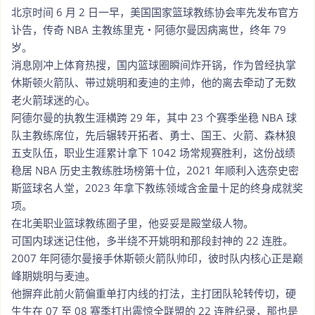
北京时间 6 月 2 日一早，美国国家篮球教练协会率先发布官方
讣告，传奇 NBA 主教练里克・阿德尔曼因病离世，终年 79
岁。
消息刚冲上体育热搜，国内篮球圈瞬间炸开锅，作为曾经执掌
休斯顿火箭队、带过姚明和麦迪的主帅，他的离去牵动了无数
老火箭球迷的心。
阿德尔曼的执教生涯横跨 29 年，其中 23 个赛季坐稳 NBA 球
队主教练席位，先后辗转开拓者、勇士、国王、火箭、森林狼
五支队伍，职业生涯累计拿下 1042 场常规赛胜利，这份战绩
稳居 NBA 历史主教练胜场榜第十位，2021 年顺利入选奈史密
斯篮球名人堂，2023 年拿下教练领域含金量十足的终身成就奖
项。
在北美职业篮球教练圈子里，他妥妥是殿堂级人物。
可国内球迷记住他，多半绕不开姚明和那段封神的 22 连胜。
2007 年阿德尔曼接手休斯顿火箭队帅印，彼时队内核心正是巅
峰期姚明与麦迪。
他摒弃此前火箭偏重单打内线的打法，主打团队轮转传切，硬
生生在 07 至 08 赛季打出震惊全联盟的 22 连胜纪录，那也是