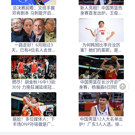
总决赛前瞻：文班手握
新人亮相！中国男篮热
邓肯剧本 马刺能开启新
身赛首发出炉，王俊杰
时代吗？
领衔+徐昕坐镇禁区
一路走好！6月刚过3
为何韩旭比李月汝厉
天，已有4位名人去世，
害？她们的差距，是张
姚明等人发文悼念
子宇选秀顺位暴跌的原
因
燃尽！胡金秋16中13砍
中国男篮在长沙开启热
30分 力挽狂澜延续冠军
身赛，杨瀚森8日同球队
悬念
会合
尴尬！多位媒体人：下
中国男篮12人大名单出
半场DNP孙铭徽是广厦
炉！广东3人入选，徐昕
最正确选择
国家队首秀，胡明轩轮
休