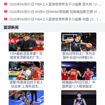
2026年06月01日 FIBA三人篮球世界杯女子小组赛 意大利 12 - 21 中国 集锦
2026年06月01日 06月01日WNBA常规赛 拉斯维加斯王牌 91 - 81 金州女武神 集锦
2026年06月01日 FIBA三人篮球世界杯男子小组赛 中国 22 - 14 日本 全场集锦
篮球新闻
CBA最新消息来袭！杜
复出对阵旧主！李月汝
锋官宣顶薪续约广东男
替补出战9分钟取2分2
篮，杨鸣婉拒执教北控
板，飞翼大胜风暴斩获
三连胜
调整!布朗身边终于有人
杨瀚森6月8日归队！中
站出来 上海失误太多
国男篮12人框架敲定，
+犯规困扰
锋线王牌竟是他？