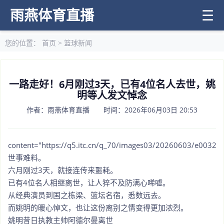
雨燕体育直播
☰
您的位置：
首页
>
篮球新闻
一路走好！6月刚过3天，已有4位名人去世，姚
明等人发文悼念
作者：雨燕体育直播 时间：2026年06月03日 20:53
content="https://q5.itc.cn/q_70/images03/20260603/e0032f
世事难料。
六月刚过3天，就接连传来噩耗。
已有4位名人相继离世，让人猝不及防满心唏嘘。
从经典演员到国之栋梁、篮坛名宿，悉数远去。
而姚明的暖心悼文，也让这份离别之情变得更加浓烈。
姚明昔日执教主帅阿德尔曼离世