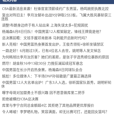
CBA最新消息来袭！杜锋官宣顶薪续约广东男篮，杨鸣婉拒执教北控
复出对阵旧主！李月汝替补出战9分钟取2分2板，飞翼大胜风暴斩获三
连胜
调整!布朗身边终于有人站出来 上海失误太多+犯规困扰
杨瀚森6月8日归队！中国男篮12人框架敲定，锋线王牌竟是他？
总决赛前瞻：文班手握邓肯剧本 马刺能开启新时代吗？
新人亮相！中国男篮热身赛首发出炉，王俊杰领衔+徐昕坐镇禁区
一路走好！6月刚过3天，已有4位名人去世，姚明等人发文悼念
为何韩旭比李月汝厉害？她们的差距，是张子宇选秀顺位暴跌的原因
燃尽！胡金秋16中13砍30分 力挽狂澜延续冠军悬念
中国男篮在长沙开启热身赛，杨瀚森8日同球队会合
尴尬！多位媒体人：下半场DNP孙铭徽是广厦最正确选择
中国男篮12人大名单出炉！广东3人入选，徐昕国家队首秀，胡明轩轮
休
曝字母哥对加盟勇士不感兴趣 因不愿意做库里二把手
拒绝被横扫!CBA总决赛
库里与李宁合同总金额超4亿 其拒绝了其他品牌更优厚报价
令人唏嘘！李梦晒礼物，笑容满面，却无比赛可打，还能回女篮吗？