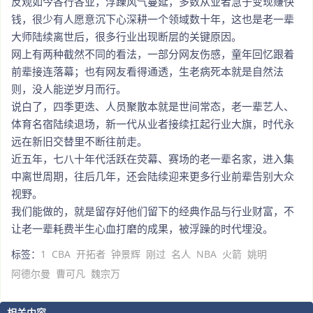
反观如今各行各业，浮躁风气蔓延，多数从业者急于变现赚快
钱，很少有人愿意沉下心深耕一个领域数十年，这也是老一辈
大师陆续离世后，很多行业出现断层的关键原因。
网上有两种截然不同的看法，一部分网友伤感，童年回忆跟着
前辈接连落幕；也有网友看得通透，生老病死本就是自然法
则，没人能逆岁月而行。
说白了，四季更迭、人员聚散本就是世间常态，老一辈艺人、
体育名宿陆续退场，新一代从业者接续扛起行业大旗，时代永
远在新旧交替里不断往前走。
近五年，七八十年代活跃在荧幕、赛场的老一辈名家，进入集
中离世周期，往后几年，还会陆续迎来更多行业前辈告别大众
视野。
我们能做的，就是留存好他们留下的经典作品与行业财富，不
让老一辈耗费半生心血打磨的成果，被浮躁的时代埋没。
标签：
1
CBA
开拓者
钟景辉
刚过
名人
NBA
火箭
姚明
阿德尔曼
曹可凡
魏宗万
相关内容