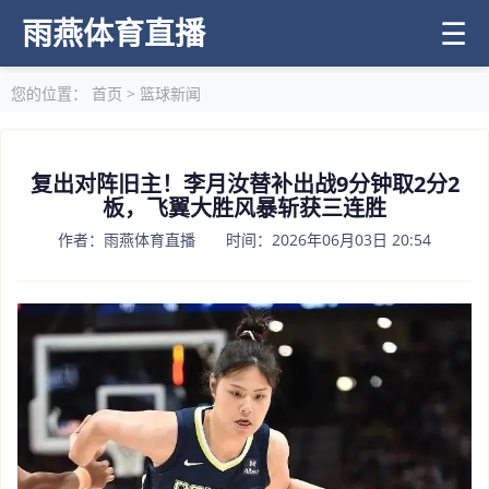
雨燕体育直播
☰
您的位置：
首页
>
篮球新闻
复出对阵旧主！李月汝替补出战9分钟取2分2
板，飞翼大胜风暴斩获三连胜
作者：雨燕体育直播 时间：2026年06月03日 20:54