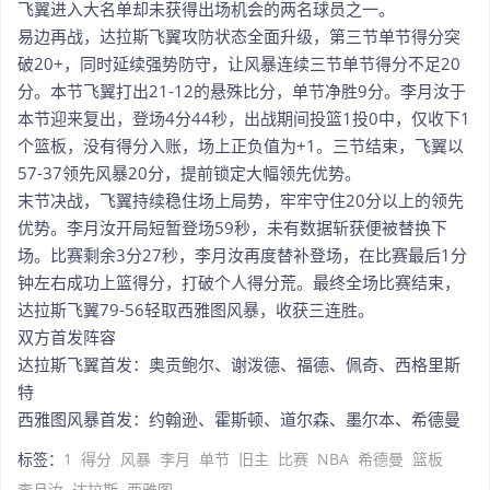
飞翼进入大名单却未获得出场机会的两名球员之一。
易边再战，达拉斯飞翼攻防状态全面升级，第三节单节得分突
破20+，同时延续强势防守，让风暴连续三节单节得分不足20
分。本节飞翼打出21-12的悬殊比分，单节净胜9分。李月汝于
本节迎来复出，登场4分44秒，出战期间投篮1投0中，仅收下1
个篮板，没有得分入账，场上正负值为+1。三节结束，飞翼以
57-37领先风暴20分，提前锁定大幅领先优势。
末节决战，飞翼持续稳住场上局势，牢牢守住20分以上的领先
优势。李月汝开局短暂登场59秒，未有数据斩获便被替换下
场。比赛剩余3分27秒，李月汝再度替补登场，在比赛最后1分
钟左右成功上篮得分，打破个人得分荒。最终全场比赛结束，
达拉斯飞翼79-56轻取西雅图风暴，收获三连胜。
双方首发阵容
达拉斯飞翼首发：奥贡鲍尔、谢泼德、福德、佩奇、西格里斯
特
西雅图风暴首发：约翰逊、霍斯顿、道尔森、墨尔本、希德曼
标签：
1
得分
风暴
李月
单节
旧主
比赛
NBA
希德曼
篮板
李月汝
达拉斯
西雅图