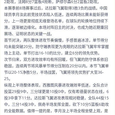
2助攻，法姆8分7篮板4抢断，萨缪尔森6分2篮板2助攻。
本赛季前8场赛事过后，达拉斯飞翼取得3胜3负的战绩。中国
球员李月汝此前竞技状态陷入低迷，连续两场比赛未能斩获得
分，上一场更是彻底无缘登场名单，在球队的轮换地位持续下
滑，逐渐被边缘化。本场对阵旧主的对决，也成为她近期重回
赛场、证明状态的关键一战。
首节对决，两队整体进攻节奏偏慢，手感普遍冰凉，单节得分
均未能突破20分。防守端表现更为亮眼的达拉斯飞翼牢牢掌握
场上主动，单节打出16-10的比分，建立6分的领先优势。
次节归来，双方进攻效率均有所回暖，但飞翼的防守体系依旧
稳固，连续两节将风暴单节得分压制在20分以内。本节飞翼单
节以20-15净胜5分，半场战罢，飞翼将领先优势扩大至36-
25。
纵观上半场整体表现，西雅图风暴进攻端效率低迷，全队合计
投篮29投9中，三分球更是10投0中，仅有希德曼状态在线，6
投3中拿下11分。达拉斯飞翼进攻表现相对稳健，全队44投15
中，三分14投3中，佩奇半场发挥全面，砍下10分5篮板6助攻
的全能数据。值得一提的是，李月汝上半场全程坐壁上观，是