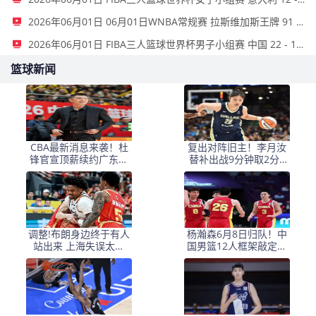
2026年06月01日 06月01日WNBA常规赛 拉斯维加斯王牌 91 - 81 金州女武神 集锦
2026年06月01日 FIBA三人篮球世界杯男子小组赛 中国 22 - 14 日本 全场集锦
篮球新闻
CBA最新消息来袭！杜
复出对阵旧主！李月汝
锋官宣顶薪续约广东男
替补出战9分钟取2分2
篮，杨鸣婉拒执教北控
板，飞翼大胜风暴斩获
三连胜
调整!布朗身边终于有人
杨瀚森6月8日归队！中
站出来 上海失误太多
国男篮12人框架敲定，
+犯规困扰
锋线王牌竟是他？