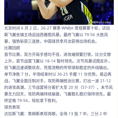
北京时间 6 月 2 日，26-27 赛季 WNBA 常规赛第十轮，达拉
斯飞翼坐镇主场迎战西雅图风暴。最终飞翼以 79-56 大胜风
暴，强势斩获三连胜，中国球员李月汝获得出场机会。
比赛回顾
首节比赛，双方开局手感均不佳，进攻端频繁打铁，比分交替
上升，首节战罢飞翼以 18-14 暂时领先。次节风暴试图反扑，
但飞翼迅速调整状态，凭借流畅的传导球和稳定的外线输出，
单节净胜 7 分，半场结束时以 36-25 手握 11 分优势。易边再
战，飞翼全面压制对手，攻防两端统治比赛，打出一波 21-12
的进攻高潮，三节战罢将分差扩大至 20 分（57-37）。末节风
暴无力回天，攻防两端持续崩盘，飞翼稳扎稳打保持领先，最
终定格 79-56，轻松拿下胜利。
球员表现
达拉斯飞翼：詹姆斯表现亮眼，全场 13 投 7 中，三分 2 中