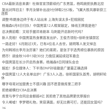
CBA最新消息来袭！杜锋官宣顶薪续约广东男篮，杨鸣婉拒执教北控
复出对阵旧主！李月汝替补出战9分钟取2分2板，飞翼大胜风暴斩获三
连胜
调整!布朗身边终于有人站出来 上海失误太多+犯规困扰
杨瀚森6月8日归队！中国男篮12人框架敲定，锋线王牌竟是他？
总决赛前瞻：文班手握邓肯剧本 马刺能开启新时代吗？
新人亮相！中国男篮热身赛首发出炉，王俊杰领衔+徐昕坐镇禁区
一路走好！6月刚过3天，已有4位名人去世，姚明等人发文悼念
为何韩旭比李月汝厉害？她们的差距，是张子宇选秀顺位暴跌的原因
燃尽！胡金秋16中13砍30分 力挽狂澜延续冠军悬念
中国男篮在长沙开启热身赛，杨瀚森8日同球队会合
尴尬！多位媒体人：下半场DNP孙铭徽是广厦最正确选择
中国男篮12人大名单出炉！广东3人入选，徐昕国家队首秀，胡明轩轮
休
曝字母哥对加盟勇士不感兴趣 因不愿意做库里二把手
拒绝被横扫!CBA总决赛
库里与李宁合同总金额超4亿 其拒绝了其他品牌更优厚报价
令人唏嘘！李梦晒礼物，笑容满面，却无比赛可打，还能回女篮吗？
26