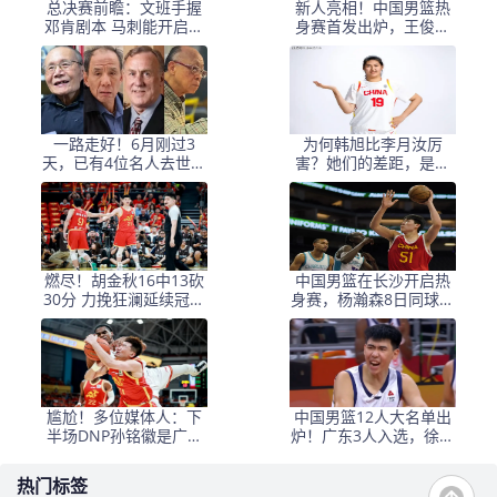
总决赛前瞻：文班手握
新人亮相！中国男篮热
邓肯剧本 马刺能开启新
身赛首发出炉，王俊杰
时代吗？
领衔+徐昕坐镇禁区
一路走好！6月刚过3
为何韩旭比李月汝厉
天，已有4位名人去世，
害？她们的差距，是张
姚明等人发文悼念
子宇选秀顺位暴跌的原
因
燃尽！胡金秋16中13砍
中国男篮在长沙开启热
30分 力挽狂澜延续冠军
身赛，杨瀚森8日同球队
悬念
会合
尴尬！多位媒体人：下
中国男篮12人大名单出
半场DNP孙铭徽是广厦
炉！广东3人入选，徐昕
最正确选择
国家队首秀，胡明轩轮
休
热门标签