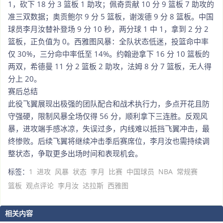
1，砍下 18 分 3 篮板 1 助攻；佩奇贡献 10 分 9 篮板 7 助攻的
准三双数据；奥贡鲍尔 9 分 5 篮板，谢泼德 9 分 8 篮板。中国
球员李月汝替补登场 9 分 10 秒，两分球 1 中 1，拿到 2 分 2
篮板，正负值为 0。西雅图风暴：全队状态低迷，投篮命中率
仅 30%，三分命中率低至 14%。约翰逊拿下 16 分 10 篮板的
两双，希德曼 11 分 2 篮板 2 助攻，法姆 8 分 7 篮板，无人得
分上 20。
赛后总结
此役飞翼展现出极强的团队配合和战术执行力，多点开花且防
守强硬，限制风暴全场仅得 56 分，顺利拿下三连胜。反观风
暴，进攻端手感冰凉，失误过多，内线难以抵挡飞翼冲击，最
终惨败。后续飞翼将继续冲击季后赛席位，李月汝也需持续调
整状态，争取更多出场时间和表现机会。
标签：
1
进攻
风暴
状态
李月
比赛
中国球员
NBA
常规赛
篮板
观点评论
李月汝
达拉斯
西雅图
相关内容