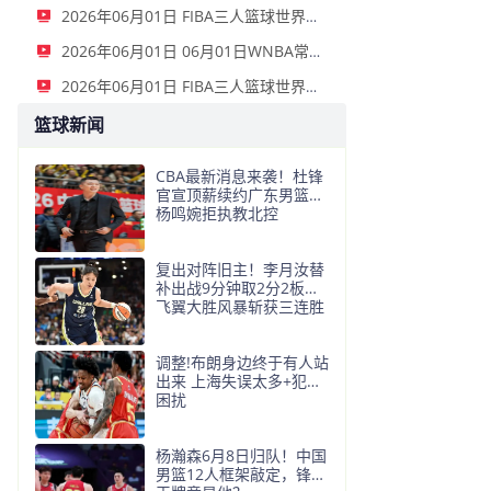
2026年06月01日 FIBA三人篮球世界杯女子小组赛 意大利 12 - 21 中国 集锦
2026年06月01日 06月01日WNBA常规赛 拉斯维加斯王牌 91 - 81 金州女武神 集锦
2026年06月01日 FIBA三人篮球世界杯男子小组赛 中国 22 - 14 日本 全场集锦
篮球新闻
CBA最新消息来袭！杜锋
官宣顶薪续约广东男篮，
杨鸣婉拒执教北控
复出对阵旧主！李月汝替
补出战9分钟取2分2板，
飞翼大胜风暴斩获三连胜
调整!布朗身边终于有人站
出来 上海失误太多+犯规
困扰
杨瀚森6月8日归队！中国
男篮12人框架敲定，锋线