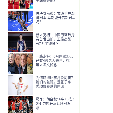
王牌竟是他？
总决赛前瞻：文班手握邓
肯剧本 马刺能开启新时代
吗？
新人亮相！中国男篮热身
赛首发出炉，王俊杰领衔
+徐昕坐镇禁区
一路走好！6月刚过3天，
已有4位名人去世，姚明
等人发文悼念
为何韩旭比李月汝厉害？
她们的差距，是张子宇选
秀顺位暴跌的原因
燃尽！胡金秋16中13砍3
0分 力挽狂澜延续冠军悬
念