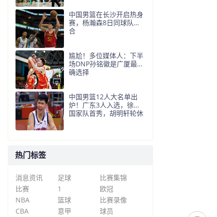
中国男篮在长沙开启热身
赛，杨瀚森8日同球队会
合
尴尬！多位媒体人：下半
场DNP孙铭徽是广厦最正
确选择
中国男篮12人大名单出
炉！广东3人入选，徐昕
国家队首秀，胡明轩轮休
热门标签
消息资讯
足球
比赛集锦
比赛
1
欧冠
NBA
篮球
比赛录像
CBA
意甲
球员