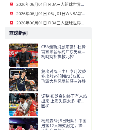
2026年06月01日 FIBA三人篮球世界杯女子小组赛 意大利 12 - 21 中国 集锦
2026年06月01日 06月01日WNBA常规赛 拉斯维加斯王牌 91 - 81 金州女武神 集锦
2026年06月01日 FIBA三人篮球世界杯男子小组赛 中国 22 - 14 日本 全场集锦
篮球新闻
CBA最新消息来袭！杜锋
官宣顶薪续约广东男篮，
杨鸣婉拒执教北控
复出对阵旧主！李月汝替
补出战9分钟取2分2板，
飞翼大胜风暴斩获三连胜
调整!布朗身边终于有人站
出来 上海失误太多+犯规
困扰
杨瀚森6月8日归队！中国
男篮12人框架敲定，锋线