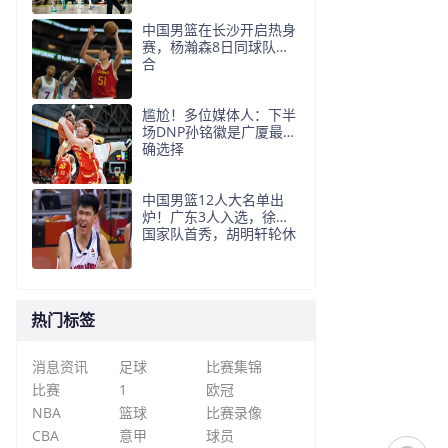
中国男篮在长沙开启热身
赛，杨瀚森8日同球队会
合
尴尬！多位媒体人：下半
场DNP孙铭徽是广厦最正
确选择
中国男篮12人大名单出
炉！广东3人入选，徐昕
国家队首秀，胡明轩轮休
热门标签
消息资讯
足球
比赛集锦
比赛
1
欧冠
NBA
篮球
比赛录像
CBA
意甲
球员