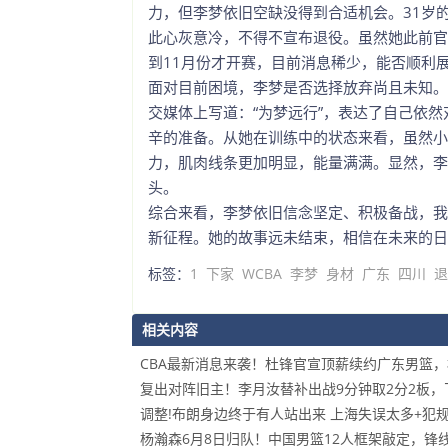
力，但李梦依旧空缺没得到合适机会。31岁
此心灰意冷，不得不宣布退役。虽然她此前官
到11月份才开赛，目前消息稀少，能否顺利
面对目前困境，李梦是否选择放弃尚且未知。
交媒体上写道：“为梦远行”，表达了自己依
辛的准备。从她在训练中的状态来看，虽然小
力，肌肉线条更加明显，能量满满。显然，李
头。
综合来看，李梦依旧信念坚定、积极备战，我
新征程。她的故事远未结束，相信在未来的日
标签：
1
下家
WCBA
李梦
身材
广东
四川
退
相关内容
CBA最新消息来袭！杜锋官宣顶薪续约广东男篮
复出对阵旧主！李月汝替补出战9分钟取2分2板
调整!布朗身边终于有人站出来 上海失误太多+犯
杨瀚森6月8日归队！中国男篮12人框架敲定，锋