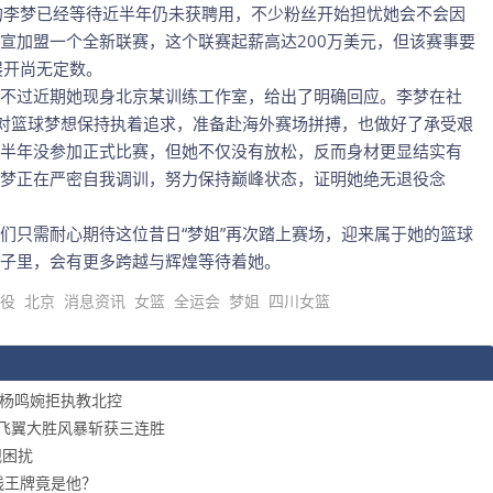
的李梦已经等待近半年仍未获聘用，不少粉丝开始担忧她会不会因
宣加盟一个全新联赛，这个联赛起薪高达200万美元，但该赛事要
展开尚无定数。
不过近期她现身北京某训练工作室，给出了明确回应。李梦在社
然对篮球梦想保持执着追求，准备赴海外赛场拼搏，也做好了承受艰
半年没参加正式比赛，但她不仅没有放松，反而身材更显结实有
梦正在严密自我调训，努力保持巅峰状态，证明她绝无退役念
们只需耐心期待这位昔日“梦姐”再次踏上赛场，迎来属于她的篮球
子里，会有更多跨越与辉煌等待着她。
役
北京
消息资讯
女篮
全运会
梦姐
四川女篮
，杨鸣婉拒执教北控
，飞翼大胜风暴斩获三连胜
规困扰
线王牌竟是他？