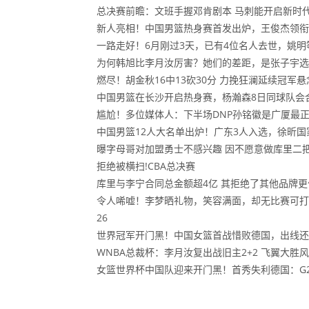
总决赛前瞻：文班手握邓肯剧本 马刺能开启新时
新人亮相！中国男篮热身赛首发出炉，王俊杰领衔
一路走好！6月刚过3天，已有4位名人去世，姚明
为何韩旭比李月汝厉害？她们的差距，是张子宇选
燃尽！胡金秋16中13砍30分 力挽狂澜延续冠军悬
中国男篮在长沙开启热身赛，杨瀚森8日同球队会
尴尬！多位媒体人：下半场DNP孙铭徽是广厦最
中国男篮12人大名单出炉！广东3人入选，徐昕
曝字母哥对加盟勇士不感兴趣 因不愿意做库里二
拒绝被横扫!CBA总决赛
库里与李宁合同总金额超4亿 其拒绝了其他品牌
令人唏嘘！李梦晒礼物，笑容满面，却无比赛可打
26
世界冠军开门黑！中国女篮首战惜败德国，出线还
WNBA总裁杯：李月汝复出战旧主2+2 飞翼大胜
女篮世界杯中国队迎来开门黑！首秀失利德国：G