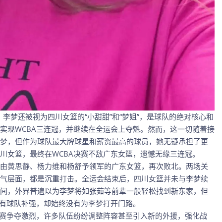
，李梦还被视为四川女篮的“小甜甜”和“梦姐”，是球队的绝对核心和
实现WCBA三连冠，并继续在全运会上夺魁。然而，这一切随着接
梦，但作为球队最大牌球星和薪资最高的球员，她无疑承担了更
川女篮，最终在WCBA决赛不敌广东女篮，遗憾无缘三连冠。
由黄思静、杨力维和杨舒予领军的广东女篮，再次败北。两场关
气层面，都是沉重打击。全运会结束后，四川女篮并未与李梦续
间，外界普遍以为李梦将如张茹等前辈一般轻松找到新东家，但
、有球队补强，却始终没有为李梦打开门路。
后赛争夺激烈，许多队伍纷纷调整阵容甚至引入新的外援，强化战