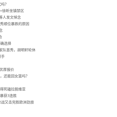
代吗？
+徐昕坐镇禁区
等人发文悼念
秀顺位暴跌的原因
念
合
正确选择
国家队首秀，胡明轩轮休
把手
更优厚报价
，还能回女篮吗？
得死磕拉脱维亚
风暴获3连胜
2战又击完胜欧洲劲旅