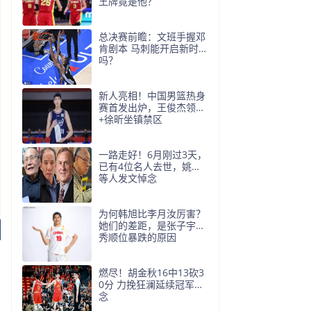
王牌竟是他？
总决赛前瞻：文班手握邓
肯剧本 马刺能开启新时代
吗？
新人亮相！中国男篮热身
赛首发出炉，王俊杰领衔
+徐昕坐镇禁区
一路走好！6月刚过3天，
已有4位名人去世，姚明
等人发文悼念
为何韩旭比李月汝厉害？
她们的差距，是张子宇选
秀顺位暴跌的原因
燃尽！胡金秋16中13砍3
0分 力挽狂澜延续冠军悬
念