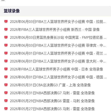
篮球录像
2026年06月03日FIBA三人篮球世界杯女子小组赛 中国 - 拉脱维亚 录像
2026年FIBA三人篮球世界杯男子小组赛 新西兰 - 中国 录像
2026年06月03日男篮热身赛长沙站 中国男篮 - FMP拉德尼基 全场录像
2026年06月03日FIBA三人篮球世界杯女子小组赛 菲律宾 - 中国 录像
2026年06月01日FIBA三人篮球世界杯男子小组赛 中国 - 荷兰 录像
2026年06月01日FIBA三人篮球世界杯女子小组赛 意大利 - 中国 录像
2026年FIBA三人篮球世界杯男子小组赛 中国 - 日本 全场录像
2026年06月01日FIBA三人篮球世界杯女子小组赛 中国 - 德国 全场录像
2026年05月31日CBA总决赛G3 广厦 - 上海 全场录像
2026年05月31日NBA西部决赛G7 马刺 - 雷霆 全场录像
2026年05月29日NBA西部决赛G6 雷霆 - 马刺 全场录像
2026年05月27日NBA西部决赛G5 马刺 - 雷霆 全场录像