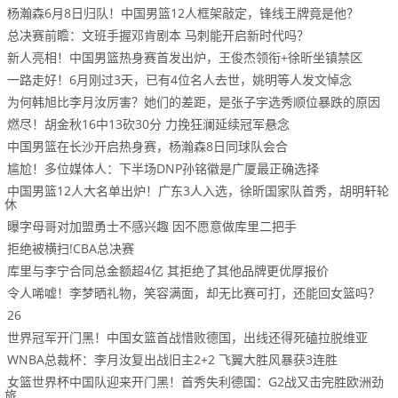
杨瀚森6月8日归队！中国男篮12人框架敲定，锋线王牌竟是他？
总决赛前瞻：文班手握邓肯剧本 马刺能开启新时代吗？
新人亮相！中国男篮热身赛首发出炉，王俊杰领衔+徐昕坐镇禁区
一路走好！6月刚过3天，已有4位名人去世，姚明等人发文悼念
为何韩旭比李月汝厉害？她们的差距，是张子宇选秀顺位暴跌的原因
燃尽！胡金秋16中13砍30分 力挽狂澜延续冠军悬念
中国男篮在长沙开启热身赛，杨瀚森8日同球队会合
尴尬！多位媒体人：下半场DNP孙铭徽是广厦最正确选择
中国男篮12人大名单出炉！广东3人入选，徐昕国家队首秀，胡明轩轮
休
曝字母哥对加盟勇士不感兴趣 因不愿意做库里二把手
拒绝被横扫!CBA总决赛
库里与李宁合同总金额超4亿 其拒绝了其他品牌更优厚报价
令人唏嘘！李梦晒礼物，笑容满面，却无比赛可打，还能回女篮吗？
26
世界冠军开门黑！中国女篮首战惜败德国，出线还得死磕拉脱维亚
WNBA总裁杯：李月汝复出战旧主2+2 飞翼大胜风暴获3连胜
女篮世界杯中国队迎来开门黑！首秀失利德国：G2战又击完胜欧洲劲
旅