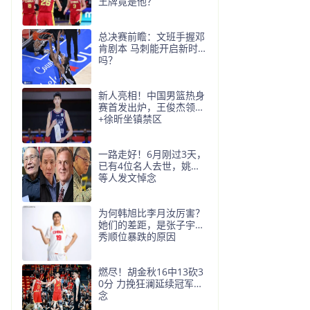
王牌竟是他？
总决赛前瞻：文班手握邓
肯剧本 马刺能开启新时代
吗？
新人亮相！中国男篮热身
赛首发出炉，王俊杰领衔
+徐昕坐镇禁区
一路走好！6月刚过3天，
已有4位名人去世，姚明
等人发文悼念
为何韩旭比李月汝厉害？
她们的差距，是张子宇选
秀顺位暴跌的原因
燃尽！胡金秋16中13砍3
0分 力挽狂澜延续冠军悬
念