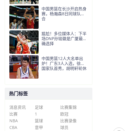
中国男篮在长沙开启热身
赛，杨瀚森8日同球队会
合
尴尬！多位媒体人：下半
场DNP孙铭徽是广厦最正
确选择
中国男篮12人大名单出
炉！广东3人入选，徐昕
国家队首秀，胡明轩轮休
热门标签
消息资讯
足球
比赛集锦
比赛
1
欧冠
NBA
篮球
比赛录像
CBA
意甲
球员