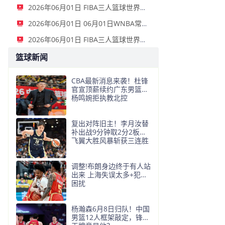
2026年06月01日 FIBA三人篮球世界杯女子小组赛 意大利 12 - 21 中国 集锦
2026年06月01日 06月01日WNBA常规赛 拉斯维加斯王牌 91 - 81 金州女武神 集锦
2026年06月01日 FIBA三人篮球世界杯男子小组赛 中国 22 - 14 日本 全场集锦
篮球新闻
CBA最新消息来袭！杜锋
官宣顶薪续约广东男篮，
杨鸣婉拒执教北控
复出对阵旧主！李月汝替
补出战9分钟取2分2板，
飞翼大胜风暴斩获三连胜
调整!布朗身边终于有人站
出来 上海失误太多+犯规
困扰
杨瀚森6月8日归队！中国
男篮12人框架敲定，锋线