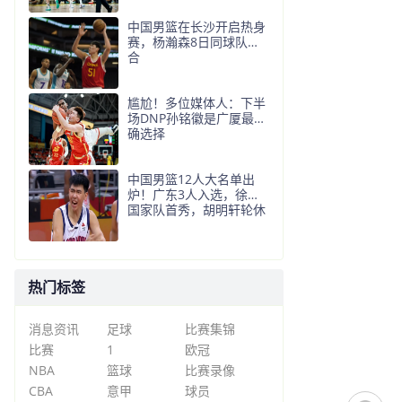
中国男篮在长沙开启热身
赛，杨瀚森8日同球队会
合
尴尬！多位媒体人：下半
场DNP孙铭徽是广厦最正
确选择
中国男篮12人大名单出
炉！广东3人入选，徐昕
国家队首秀，胡明轩轮休
热门标签
消息资讯
足球
比赛集锦
比赛
1
欧冠
NBA
篮球
比赛录像
CBA
意甲
球员