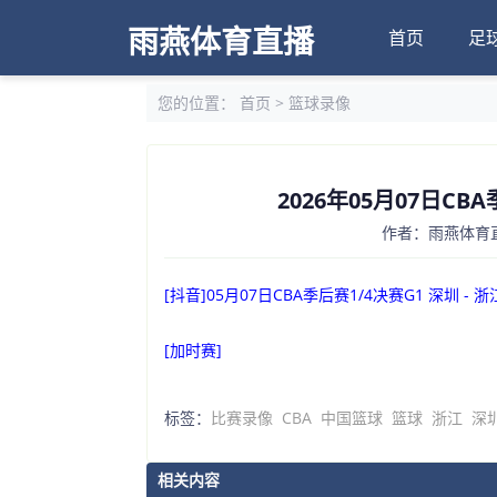
雨燕体育直播
首页
足
您的位置：
首页
>
篮球录像
2026年05月07日CB
作者：雨燕体育直播
[抖音]05月07日CBA季后赛1/4决赛G1 深圳 - 
[加时赛]
标签：
比赛录像
CBA
中国篮球
篮球
浙江
深
相关内容