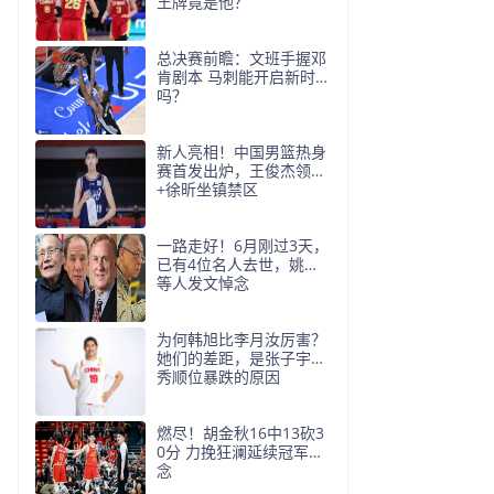
王牌竟是他？
总决赛前瞻：文班手握邓
肯剧本 马刺能开启新时代
吗？
新人亮相！中国男篮热身
赛首发出炉，王俊杰领衔
+徐昕坐镇禁区
一路走好！6月刚过3天，
已有4位名人去世，姚明
等人发文悼念
为何韩旭比李月汝厉害？
她们的差距，是张子宇选
秀顺位暴跌的原因
燃尽！胡金秋16中13砍3
0分 力挽狂澜延续冠军悬
念