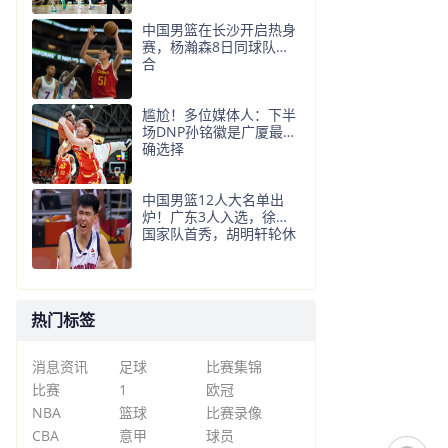
中国男篮在长沙开启热身
赛，杨瀚森8日同球队会
合
尴尬！多位媒体人：下半
场DNP孙铭徽是广厦最正
确选择
中国男篮12人大名单出
炉！广东3人入选，徐昕
国家队首秀，胡明轩轮休
热门标签
消息资讯
足球
比赛集锦
比赛
1
欧冠
NBA
篮球
比赛录像
CBA
意甲
球员