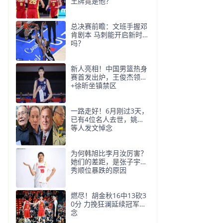
王牌竟是他？
总决赛前瞻：文班手握邓
肯剧本 马刺能开启新时代
吗？
新人亮相！中国男篮热身
赛首发出炉，王俊杰领衔
+徐昕坐镇禁区
一路走好！6月刚过3天，
已有4位名人去世，姚明
等人发文悼念
为何韩旭比李月汝厉害？
她们的差距，是张子宇选
秀顺位暴跌的原因
燃尽！胡金秋16中13砍3
0分 力挽狂澜延续冠军悬
念