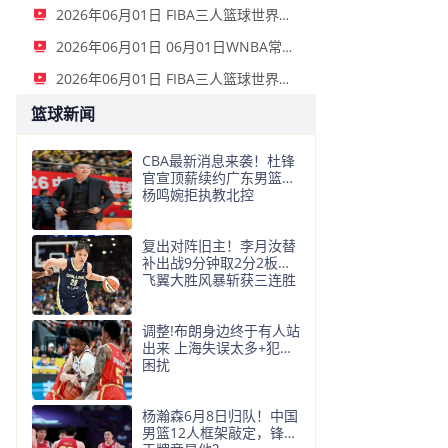
2026年06月01日 FIBA三人篮球世界杯女子小组赛 意大利 12 - 21 中国 集锦
2026年06月01日 06月01日WNBA常规赛 拉斯维加斯王牌 91 - 81 金州女武神 集锦
2026年06月01日 FIBA三人篮球世界杯男子小组赛 中国 22 - 14 日本 全场集锦
篮球新闻
CBA最新消息来袭！杜锋
官宣顶薪续约广东男篮，
杨鸣婉拒执教北控
复出对阵旧主！李月汝替
补出战9分钟取2分2板，
飞翼大胜风暴斩获三连胜
调整!布朗身边终于有人站
出来 上海失误太多+犯规
困扰
杨瀚森6月8日归队！中国
男篮12人框架敲定，锋线