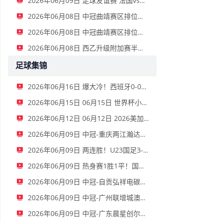
2026年06月09日 足球友谊赛 法国vs北爱尔兰 全场录像
2026年06月08日 中冠曲靖赛区排位赛 云南青丘 VS 广州悦高 全场录像
2026年06月08日 中冠曲靖赛区排位赛 重庆润麒 VS 贵州飞鹰 全场录像
2026年06月08日 西乙升级附加赛半决赛首回合 拉斯帕尔马斯vs马拉加 全场录像
足球集锦
2026年06月16日 爆大冷！西班牙0-0佛得角 18岁亚马尔首秀40岁门将沃齐尼亚神表现
2026年06月15日 06月15日 世界杯小组赛E组第1轮 德国vs库拉索 进球视频
2026年06月12日 06月12日 2026美加墨世界杯开幕式 展现本国多元文化
2026年06月09日 中冠-重庆两江瀚达2-0云南爨合 王维成远射建功
2026年06月09日 两连胜！U23国足3-0塔吉克斯坦 木塔力甫闪击+造点向余望点射
2026年06月09日 热身赛1胜1平！国足主场0-0泰国 张玉宁抢点中柱国足24脚射门未果
2026年06月09日 中冠-自贡弘祥电碳0-2四川叁壹捌重龙 李尚霖、邹齐破门
2026年06月09日 中冠-广州联增城澳体1-1广州黄埔志诚 莫汝恒绝平
2026年06月09日 中冠-广东晨星创尔特2-1泰州早茶黑马 罗凯、王伟轩破门