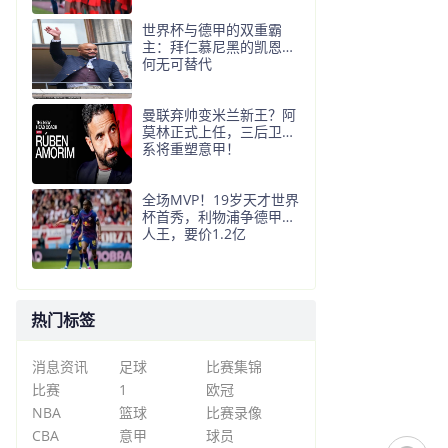
世界杯与德甲的双重霸
主：拜仁慕尼黑的凯恩为
何无可替代
曼联弃帅变米兰新王？阿
莫林正式上任，三后卫体
系将重塑意甲！
全场MVP！19岁天才世界
杯首秀，利物浦争德甲过
人王，要价1.2亿
热门标签
消息资讯
足球
比赛集锦
比赛
1
欧冠
NBA
篮球
比赛录像
CBA
意甲
球员