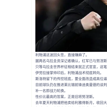
利物浦这波回头签，直接赚麻了。
据两名乌拉圭资深记者确认，红军已与努涅斯
只等乌拉圭世界杯征程结束就正式官宣，这笔
伊劳拉接掌帅印后，利物浦战术彻底转向。
斯洛特留下的传控班底，要全面改造成高位逼
目前球队仍在推进莱比锡前锋迪奥曼德的谈判
补一名即战力轮换。
性价比最高的答案，正是旧将努涅斯。
去年夏天利物浦把他卖给利雅得新月，收回大