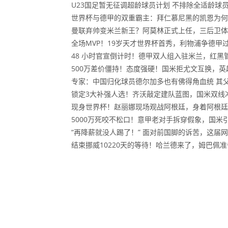
U23国足暂无征调超龄球员计划 不排除全适龄球
世界杯与德甲的双重霸主：拜仁慕尼黑的凯恩为何
曼联弃帅变米兰新王？阿莫林正式上任，三后卫体
全场MVP！19岁天才世界杯首秀，利物浦争德甲过
48 小时官宣倒计时！德甲双人组入驻米兰，红黑
500万差价僵持！态度强硬！国米拒尤文互换，
专家：中国归化球员德尔加多也有佛得角血统 其
锁定3大补强人选！齐沃敲定建队蓝图，国米双线
现身世界杯！赵丽娜现场观战阿根廷，身着阿根廷
5000万死咬不松口！意甲老对手拆穿假象，国米
“再降薪就没人踢了！” 面对前国脚的诉苦，这届
结束挪威10220天的等待！哈兰德来了，姆巴佩