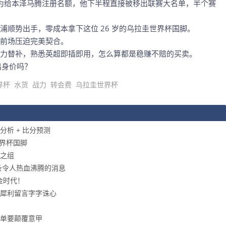
 为给本泽马腾注册名额，他下半程直接被移出联赛大名单，半个赛
浦顺势出手，零成本拿下这位 26 岁的乌拉圭世界杯国脚。
前场压迫完美契合。
力替补，熟悉英超即插即用，怎么算都是稳赚不赔的买卖。
出身价吗？
界杯
水货
战力
转会费
乌拉圭世界杯
析 + 比分预测
世界杯国脚
之组
一条令人热血沸腾的消息
金时代！
友犀利留言字字诛心
清单要颠覆意甲