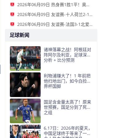
2026年06月09日 热身赛1胜1平！奥亚萨瓦尔开场闪击西班牙3-1秘鲁 16日世界杯首战
2026年06月09日 友谊赛-十人荷兰2-1绝杀乌兹别克斯坦 加克波双响+补时读秒点射
2026年06月09日 友谊赛-法国3-1北爱尔兰 奥利塞戴帽姆巴佩失良机+进球被吹
足球新闻
诸神落幕之战！阿根廷对
阵阿尔及利亚，足球深度
分析 + 比分预测
利物浦赚大了！1 年前把
他扫地出门，如今白捡世
界杯国脚
国足含金量太高了！原来
世预赛，国足分到了死亡
之组
6.17日：2026年的夏天，
中国足球终于等来了一条