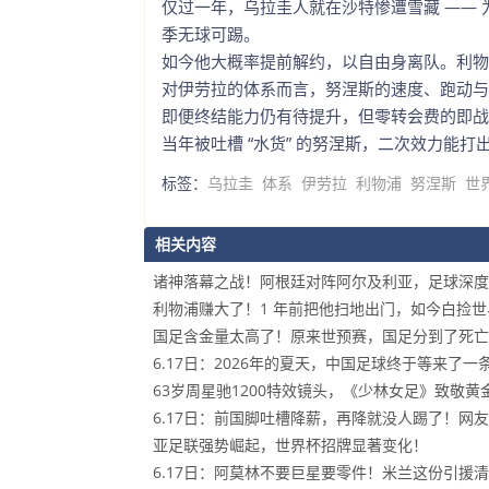
仅过一年，乌拉圭人就在沙特惨遭雪藏 ——
季无球可踢。
如今他大概率提前解约，以自由身离队。利物
对伊劳拉的体系而言，努涅斯的速度、跑动与
即便终结能力仍有待提升，但零转会费的即战
当年被吐槽 “水货” 的努涅斯，二次效力能打
标签：
乌拉圭
体系
伊劳拉
利物浦
努涅斯
世
相关内容
诸神落幕之战！阿根廷对阵阿尔及利亚，足球深度分
利物浦赚大了！1 年前把他扫地出门，如今白捡
国足含金量太高了！原来世预赛，国足分到了死亡
6.17日：2026年的夏天，中国足球终于等来了
63岁周星驰1200特效镜头，《少林女足》致敬黄
6.17日：前国脚吐槽降薪，再降就没人踢了！网
亚足联强势崛起，世界杯招牌显著变化！
6.17日：阿莫林不要巨星要零件！米兰这份引援