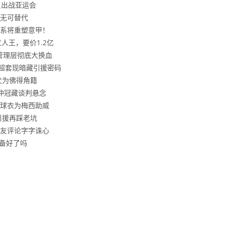
员出战亚运会
无可替代
系将重塑意甲！
人王，要价1.2亿
管理层彻底大换血
英超套现暗藏引援密码
父为佛得角籍
冲冠藏谈判悬念
球衣为梅西助威
引援再踩老坑
网友评论字字诛心
准备好了吗