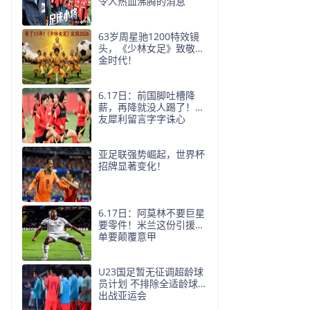
令人热血沸腾的消息
63岁周星驰1200特效镜
头，《少林女足》致敬黄
金时代！
6.17日：前国脚吐槽降
薪，再降就没人踢了！网
友犀利留言字字诛心
亚足联强势崛起，世界杯
招牌显著变化！
6.17日：阿莫林不要巨星
要零件！米兰这份引援清
单要颠覆意甲
U23国足暂无征调超龄球
员计划 不排除全适龄球员
出战亚运会