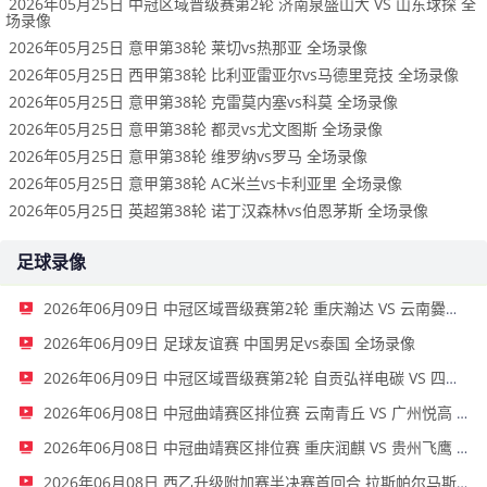
2026年05月25日 中冠区域晋级赛第2轮 济南泉盛山大 VS 山东球探 全
场录像
2026年05月25日 意甲第38轮 莱切vs热那亚 全场录像
2026年05月25日 西甲第38轮 比利亚雷亚尔vs马德里竞技 全场录像
2026年05月25日 意甲第38轮 克雷莫内塞vs科莫 全场录像
2026年05月25日 意甲第38轮 都灵vs尤文图斯 全场录像
2026年05月25日 意甲第38轮 维罗纳vs罗马 全场录像
2026年05月25日 意甲第38轮 AC米兰vs卡利亚里 全场录像
2026年05月25日 英超第38轮 诺丁汉森林vs伯恩茅斯 全场录像
足球录像
2026年06月09日 中冠区域晋级赛第2轮 重庆瀚达 VS 云南爨合 全场录像
2026年06月09日 足球友谊赛 中国男足vs泰国 全场录像
2026年06月09日 中冠区域晋级赛第2轮 自贡弘祥电碳 VS 四川叁壹捌重龙 全场录像
2026年06月08日 中冠曲靖赛区排位赛 云南青丘 VS 广州悦高 全场录像
2026年06月08日 中冠曲靖赛区排位赛 重庆润麒 VS 贵州飞鹰 全场录像
2026年06月08日 西乙升级附加赛半决赛首回合 拉斯帕尔马斯vs马拉加 全场录像