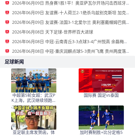
2026年06月09日 热身赛1胜1平！奥亚萨瓦尔开场闪击西班牙3-1秘鲁 16日世界杯首战
2026年06月09日 友谊赛-十人荷兰2-1绝杀乌兹别克斯坦 加克波双响+补时读秒点射
2026年06月09日 友谊赛-法国3-1北爱尔兰 奥利塞戴帽姆巴佩失良机+进球被吹
2026年06月08日 天下足球-世界杯百大进球
2026年06月08日 中冠-云南青丘3-3点球3-4广州悦高 余磊梅开二度
2026年06月08日 中冠-重庆润麒点球5-3贵州飞鹰 贵州两度落后两度扳平
足球新闻
中超第5轮女超：武汉P
国际赛 国足vs泰国
K上海，武汉继续领跑or
上海跃居榜首？
亚足联主席发贺函，体
加时赛制胜+比分定格5