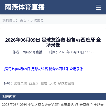
雨燕体育直播
☰
您的位置：
首页
>
足球录像
2026年06月09日 足球友谊赛 秘鲁vs西班牙 全
场录像
作者：雨燕体育直播 时间：2026年06月09日 11:00
[爱奇艺]06月09日 足球友谊赛 秘鲁vs西班牙 全场录像
标签：
比赛录像
西班牙
秘鲁
足球
足球友谊赛
相关内容
2026年06月09日 中冠区域晋级赛第2轮 重庆瀚达 VS 云南爨合 全场录