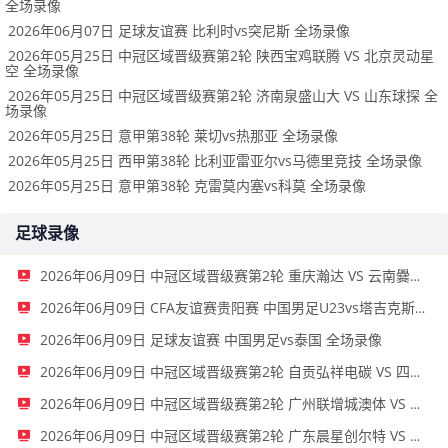
全场录像
2026年06月07日 足球友谊赛 比利时vs突尼斯 全场录像
2026年05月25日 中冠区域晋级赛第2轮 陕西宝鸡联腾 VS 北京灵动星
空 全场录像
2026年05月25日 中冠区域晋级赛第2轮 济南泉盛山大 VS 山东球探 全
场录像
2026年05月25日 意甲第38轮 莱切vs热那亚 全场录像
2026年05月25日 西甲第38轮 比利亚雷亚尔vs马德里竞技 全场录像
2026年05月25日 意甲第38轮 克雷莫内塞vs科莫 全场录像
足球录像
2026年06月09日 中冠区域晋级赛第2轮 重庆瀚达 VS 云南爨合 全场录像
2026年06月09日 CFA友谊赛贵阳赛 中国男足U23vs塔吉克斯坦U23 全场录像
2026年06月09日 足球友谊赛 中国男足vs泰国 全场录像
2026年06月09日 中冠区域晋级赛第2轮 自贡弘祥电碳 VS 四川叁壹捌重龙 全场录像
2026年06月09日 中冠区域晋级赛第2轮 广州联增城澳体 VS 广州黄埔志诚 全场录像
2026年06月09日 中冠区域晋级赛第2轮 广东晨星创尔特 VS 泰州早茶黑马 全场录像