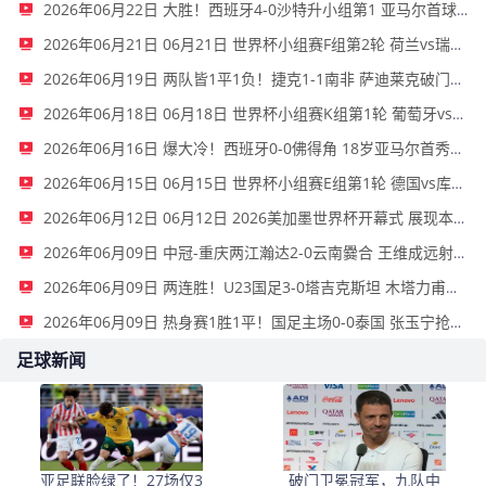
2026年06月22日 大胜！西班牙4-0沙特升小组第1 亚马尔首球奥亚萨瓦尔2射1传+中柱
2026年06月21日 06月21日 世界杯小组赛F组第2轮 荷兰vs瑞典 进球视频
2026年06月19日 两队皆1平1负！捷克1-1南非 萨迪莱克破门舒尔茨送点莫科纳点射
2026年06月18日 06月18日 世界杯小组赛K组第1轮 葡萄牙vs民主刚果 进球视频
2026年06月16日 爆大冷！西班牙0-0佛得角 18岁亚马尔首秀40岁门将沃齐尼亚神表现
2026年06月15日 06月15日 世界杯小组赛E组第1轮 德国vs库拉索 进球视频
2026年06月12日 06月12日 2026美加墨世界杯开幕式 展现本国多元文化
2026年06月09日 中冠-重庆两江瀚达2-0云南爨合 王维成远射建功
2026年06月09日 两连胜！U23国足3-0塔吉克斯坦 木塔力甫闪击+造点向余望点射
2026年06月09日 热身赛1胜1平！国足主场0-0泰国 张玉宁抢点中柱国足24脚射门未果
足球新闻
亚足联脸绿了！27场仅3
破门卫冕冠军，九队中