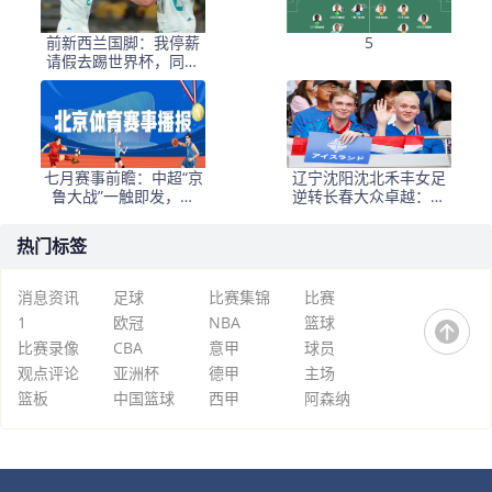
前新西兰国脚：我停薪
5
请假去踢世界杯，同事
看新闻才知道我是国脚
七月赛事前瞻：中超“京
辽宁沈阳沈北禾丰女足
鲁大战”一触即发，女
逆转长春大众卓越：一
超、马术及市运会重磅
场战术与毅力的较量
来袭！
热门标签
消息资讯
足球
比赛集锦
比赛
1
欧冠
NBA
篮球
比赛录像
CBA
意甲
球员
观点评论
亚洲杯
德甲
主场
篮板
中国篮球
西甲
阿森纳