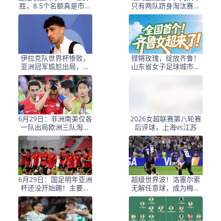
胜，8.5个名额真是市场
只有两队跻身淘汰赛！
喂出来的？
两段发言揭示亚洲足球
的真实面貌
伊拉克队世界杯惨败，
铿锵玫瑰，绽放齐鲁！
亚洲冠军尴尬出局，竟
山东省女子足球城市超
不敌中国队
级联赛即将闪亮登场
6月29日：非洲南美仅各
2026女超联赛第八轮赛
一队出局欧洲三队淘汰
后评球，上海vs江苏
亚足联最尴尬
6月29日：国足明年亚洲
超级世界波！洛塞尔索
杯还没开始踢！主要竞
无解任意球，成为梅西
争对手就因为提前退赛
后首位处子秀轰首球的
被取消资格
阿根廷国脚