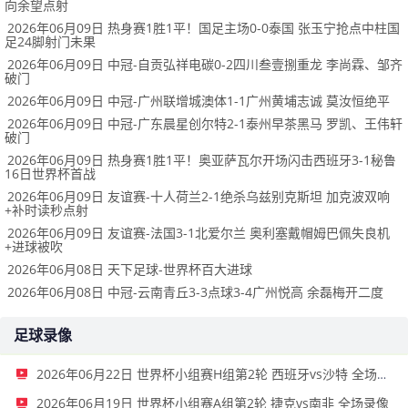
向余望点射
2026年06月09日 热身赛1胜1平！国足主场0-0泰国 张玉宁抢点中柱国
足24脚射门未果
2026年06月09日 中冠-自贡弘祥电碳0-2四川叁壹捌重龙 李尚霖、邹齐
破门
2026年06月09日 中冠-广州联增城澳体1-1广州黄埔志诚 莫汝恒绝平
2026年06月09日 中冠-广东晨星创尔特2-1泰州早茶黑马 罗凯、王伟轩
破门
2026年06月09日 热身赛1胜1平！奥亚萨瓦尔开场闪击西班牙3-1秘鲁
16日世界杯首战
2026年06月09日 友谊赛-十人荷兰2-1绝杀乌兹别克斯坦 加克波双响
+补时读秒点射
2026年06月09日 友谊赛-法国3-1北爱尔兰 奥利塞戴帽姆巴佩失良机
+进球被吹
2026年06月08日 天下足球-世界杯百大进球
2026年06月08日 中冠-云南青丘3-3点球3-4广州悦高 余磊梅开二度
足球录像
2026年06月22日 世界杯小组赛H组第2轮 西班牙vs沙特 全场录像
2026年06月19日 世界杯小组赛A组第2轮 捷克vs南非 全场录像