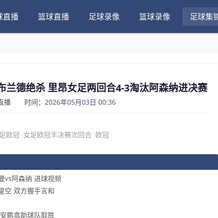
球直播
篮球直播
足球录像
篮球录像
足球集
朱莉·布兰德绝杀 里昂女足两回合4-3淘汰阿森纳进决赛
 时间：2026年05月03日 00:36
足欧冠
女足欧冠半决赛次回合
欧冠
耳曼vs阿森纳 进球视频
动星空 双方握手言和
探 安鹏翕助球队取胜