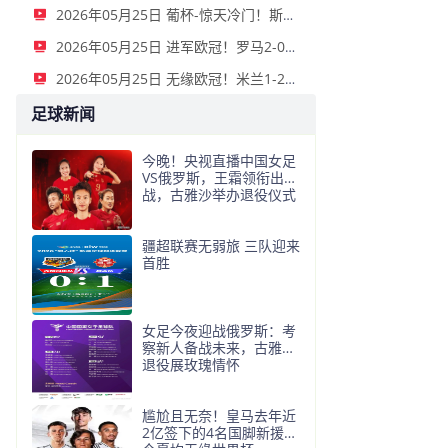
2026年05月25日 葡杯-惊天冷门！斯托皮拉加时点杀 葡甲队杜连斯2-1葡体夺冠
2026年05月25日 进军欧冠！罗马2-0十人维罗纳 5连胜+7轮不败第3收官 迪巴拉2助攻
2026年05月25日 无缘欧冠！米兰1-2卡利亚里最后5轮仅1胜 萨勒马科尔斯闪击难救主
足球新闻
今晚！央视直播中国女足
VS俄罗斯，王霜领衔出
战，古雅沙举办退役仪式
疆超联赛无弱旅 三队迎来
首胜
女足今夜迎战俄罗斯：考
察新人备战未来，古雅沙
退役展玫瑰情怀
尴尬且无奈！皇马去年近
2亿签下的4名国脚新援，