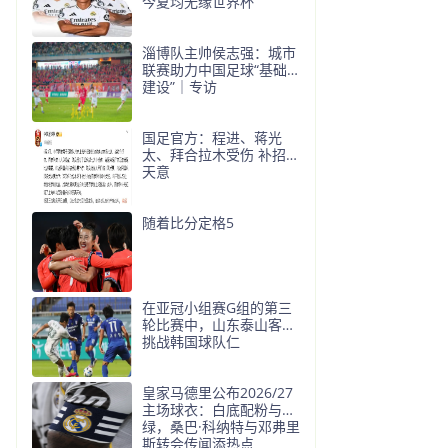
今夏均无缘世界杯
淄博队主帅侯志强：城市
联赛助力中国足球“基础
建设”｜专访
国足官方：程进、蒋光
太、拜合拉木受伤 补招高
天意
随着比分定格5
在亚冠小组赛G组的第三
轮比赛中，山东泰山客场
挑战韩国球队仁
皇家马德里公布2026/27
主场球衣：白底配粉与深
绿，桑巴·科纳特与邓弗里
斯转会传闻添热点