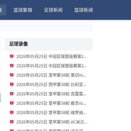
锦
篮球集锦
足球新闻
篮球新闻
足球录像
2026年05月25日 中冠区域晋级赛第2轮 陕西宝鸡联腾 VS 北京灵动星空 全场录像
2026年05月25日 中冠区域晋级赛第2轮 济南泉盛山大 VS 山东球探 全场录像
2026年05月25日 意甲第38轮 莱切vs热那亚 全场录像
2026年05月25日 西甲第38轮 比利亚雷亚尔vs马德里竞技 全场录像
2026年05月25日 意甲第38轮 克雷莫内塞vs科莫 全场录像
2026年05月25日 意甲第38轮 都灵vs尤文图斯 全场录像
2026年05月25日 意甲第38轮 维罗纳vs罗马 全场录像
2026年05月25日 意甲第38轮 AC米兰vs卡利亚里 全场录像