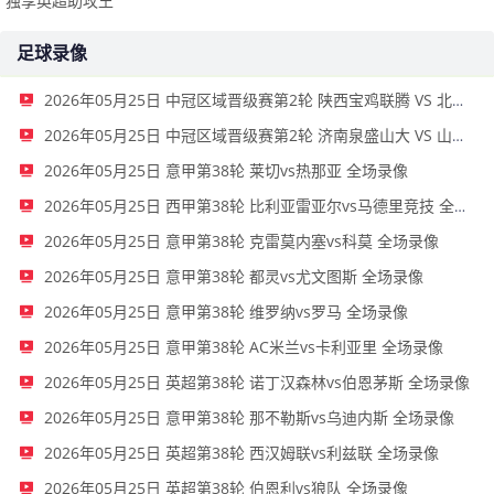
独享英超助攻王
足球录像
2026年05月25日 中冠区域晋级赛第2轮 陕西宝鸡联腾 VS 北京灵动星空 全场录像
2026年05月25日 中冠区域晋级赛第2轮 济南泉盛山大 VS 山东球探 全场录像
2026年05月25日 意甲第38轮 莱切vs热那亚 全场录像
2026年05月25日 西甲第38轮 比利亚雷亚尔vs马德里竞技 全场录像
2026年05月25日 意甲第38轮 克雷莫内塞vs科莫 全场录像
2026年05月25日 意甲第38轮 都灵vs尤文图斯 全场录像
2026年05月25日 意甲第38轮 维罗纳vs罗马 全场录像
2026年05月25日 意甲第38轮 AC米兰vs卡利亚里 全场录像
2026年05月25日 英超第38轮 诺丁汉森林vs伯恩茅斯 全场录像
2026年05月25日 意甲第38轮 那不勒斯vs乌迪内斯 全场录像
2026年05月25日 英超第38轮 西汉姆联vs利兹联 全场录像
2026年05月25日 英超第38轮 伯恩利vs狼队 全场录像