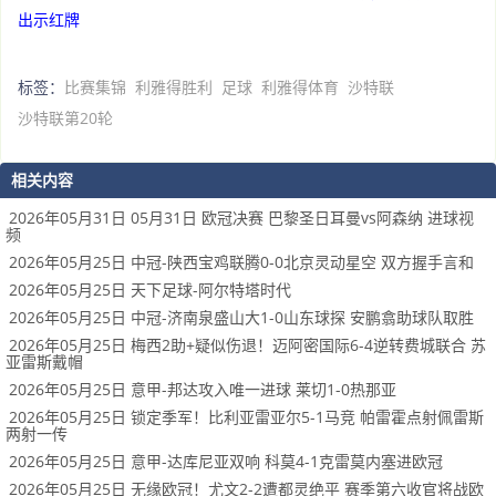
出示红牌
标签：
比赛集锦
利雅得胜利
足球
利雅得体育
沙特联
沙特联第20轮
相关内容
2026年05月31日 05月31日 欧冠决赛 巴黎圣日耳曼vs阿森纳 进球视
频
2026年05月25日 中冠-陕西宝鸡联腾0-0北京灵动星空 双方握手言和
2026年05月25日 天下足球-阿尔特塔时代
2026年05月25日 中冠-济南泉盛山大1-0山东球探 安鹏翕助球队取胜
2026年05月25日 梅西2助+疑似伤退！迈阿密国际6-4逆转费城联合 苏
亚雷斯戴帽
2026年05月25日 意甲-邦达攻入唯一进球 莱切1-0热那亚
2026年05月25日 锁定季军！比利亚雷亚尔5-1马竞 帕雷霍点射佩雷斯
两射一传
2026年05月25日 意甲-达库尼亚双响 科莫4-1克雷莫内塞进欧冠
2026年05月25日 无缘欧冠！尤文2-2遭都灵绝平 赛季第六收官将战欧