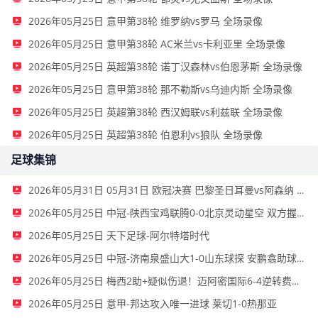
2026年05月25日 意甲第38轮 维罗纳vs罗马 全场录像
2026年05月25日 意甲第38轮 AC米兰vs卡利亚里 全场录像
2026年05月25日 英超第38轮 诺丁汉森林vs伯恩茅斯 全场录像
2026年05月25日 意甲第38轮 那不勒斯vs乌迪内斯 全场录像
2026年05月25日 英超第38轮 西汉姆联vs利兹联 全场录像
2026年05月25日 英超第38轮 伯恩利vs狼队 全场录像
足球集锦
2026年05月31日 05月31日 欧冠决赛 巴黎圣日耳曼vs阿森纳 进球视频
2026年05月25日 中冠-陕西宝鸡联腾0-0北京灵动星空 双方握手言和
2026年05月25日 天下足球-阿尔特塔时代
2026年05月25日 中冠-济南泉盛山大1-0山东球探 安鹏翕助球队取胜
2026年05月25日 梅西2助+疑似伤退！迈阿密国际6-4逆转费城联合 苏亚雷斯戴帽
2026年05月25日 意甲-邦达攻入唯一进球 莱切1-0热那亚