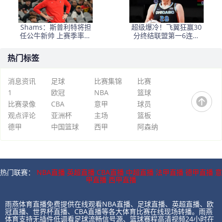
Shams：斯普利特将担
超级爆冷！飞翼狂赢30
任公牛新帅 上赛季率开
分终结联盟第一6连胜
拓者获西部第七
李月汝复出0分4板
热门标签
消息资讯
足球
比赛集锦
比赛
1
欧冠
NBA
篮球
比赛录像
CBA
意甲
球员
观点评论
亚洲杯
主场
篮板
德甲
中国篮球
西甲
阿森纳
热门联赛：
NBA直播
英超直播
CBA直播
中超直播
法甲直播
德甲直播
意
甲直播
西甲直播
雨燕体育直播免费提供在线观看NBA直播、足球直播、英超直播、欧
冠直播、世界杯直播、CBA直播等各大体育比赛在线现场转播。雨燕
体育支持无插件低调看足球流畅信号源、篮球赛程高清视频24小时在