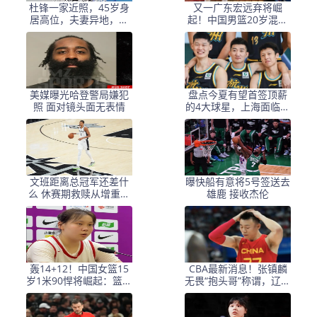
杜锋一家近照，45岁身
又一广东宏远弃将崛
居高位，夫妻异地，儿
起！中国男篮20岁混血
子1米95，冲击CBA
新星闪耀：砍28+11+5
美媒曝光哈登警局嫌犯
盘点今夏有望首签顶薪
照 面对镜头面无表情
的4大球星，上海面临重
大决策，张镇麟领衔
文班距离总冠军还差什
曝快船有意将5号签送去
么 休赛期救赎从增重开
雄鹿 接收杰伦
始？
轰14+12！中国女篮15
CBA最新消息！张镇麟
岁1米90悍将崛起：篮板
无畏“抱头哥”称谓，辽宁
怪兽曾场均砍29+20
助教加盟浙江，广厦续
约布朗