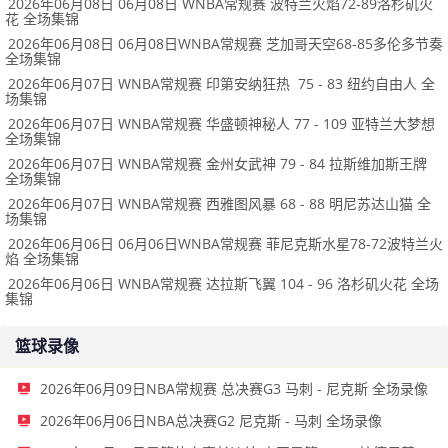
2026年06月08日 06月08日 WNBA常规赛 波特兰火焰72-89洛杉矶火
花 全场集锦
2026年06月08日 06月08日WNBA常规赛 芝加哥天空68-85多伦多节奏
全场集锦
2026年06月07日 WNBA常规赛 印第安纳狂热 75 - 83 纽约自由人 全
场集锦
2026年06月07日 WNBA常规赛 华盛顿神秘人 77 - 109 亚特兰大梦想
全场集锦
2026年06月07日 WNBA常规赛 金州女武神 79 - 84 拉斯维加斯王牌
全场集锦
2026年06月07日 WNBA常规赛 西雅图风暴 68 - 88 明尼苏达山猫 全
场集锦
2026年06月06日 06月06日WNBA常规赛 菲尼克斯水星78-72波特兰火
焰 全场集锦
2026年06月06日 WNBA常规赛 达拉斯飞翼 104 - 96 洛杉矶火花 全场
集锦
篮球录像
2026年06月09日NBA常规赛 总决赛G3 马刺 - 尼克斯 全场录像
2026年06月06日NBA总决赛G2 尼克斯 - 马刺 全场录像