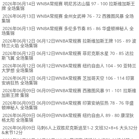
2026年06月14日 WNBA常规赛 明尼苏达山猫 97 - 100 拉斯维加斯王
牌 全场集锦
2026年06月13日 WNBA常规赛 金州女武神 76 - 72 西雅图风暴 全场
集锦
2026年06月13日 WNBA常规赛 多伦多节奏 85 - 86 华盛顿神秘人 全
场集锦
2026年06月12日 06月12日WNBA常规赛 拉斯维加斯王牌 105 - 89 波
特兰火焰 全场集锦
2026年06月12日 06月12日WNBA常规赛 菲尼克斯水星 70 - 85 达拉
斯飞翼 全场集锦
2026年06月12日 06月12日WNBA常规赛 纽约自由人 104 - 90 亚特兰
大梦想 全场集锦
2026年06月12日 06月12日WNBA常规赛 芝加哥天空 106 - 114 印第
安纳狂热 全场集锦
2026年06月09日 06月09日WNBA常规赛 西雅图风暴 91 - 101 拉斯维
加斯王牌 集锦
2026年06月09日 06月09日WNBA常规赛 印第安纳狂热 78 - 76 华盛
顿神秘人 全场集锦
2026年06月09日 06月09日WNBA常规赛 纽约自由人 89 - 80 康涅狄
格太阳 全场集锦
2026年06月09日 马刺6人上双胜尼克斯追至1-2 文班32+8+6 大头32分
&末节12分