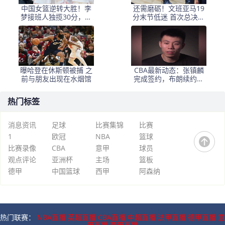
中国女篮逆转大胜！李
还需磨砺！文班亚马19
梦接班人独揽30分，女
分末节低迷 首次总决赛
篮未来的领军人物诞生
被绅士横扫
曝哈登在休斯顿被捕 之
CBA最新动态：张镇麟
前与朋友出现在水烟馆
完成签约，布朗续约谈
崩，范子铭将转会山西
热门标签
消息资讯
足球
比赛集锦
比赛
1
欧冠
NBA
篮球
比赛录像
CBA
意甲
球员
观点评论
亚洲杯
主场
篮板
德甲
中国篮球
西甲
阿森纳
热门联赛：
NBA直播
英超直播
CBA直播
中超直播
法甲直播
德甲直播
意
甲直播
西甲直播