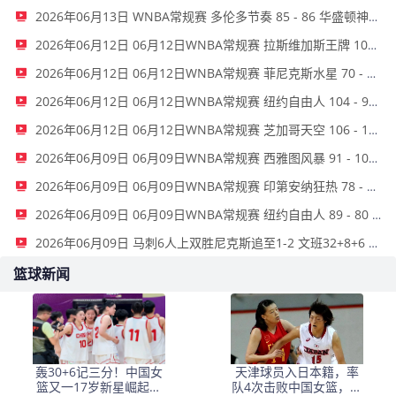
2026年06月13日 WNBA常规赛 多伦多节奏 85 - 86 华盛顿神秘人 全场集锦
2026年06月12日 06月12日WNBA常规赛 拉斯维加斯王牌 105 - 89 波特兰火焰 全场集锦
2026年06月12日 06月12日WNBA常规赛 菲尼克斯水星 70 - 85 达拉斯飞翼 全场集锦
2026年06月12日 06月12日WNBA常规赛 纽约自由人 104 - 90 亚特兰大梦想 全场集锦
2026年06月12日 06月12日WNBA常规赛 芝加哥天空 106 - 114 印第安纳狂热 全场集锦
2026年06月09日 06月09日WNBA常规赛 西雅图风暴 91 - 101 拉斯维加斯王牌 集锦
2026年06月09日 06月09日WNBA常规赛 印第安纳狂热 78 - 76 华盛顿神秘人 全场集锦
2026年06月09日 06月09日WNBA常规赛 纽约自由人 89 - 80 康涅狄格太阳 全场集锦
2026年06月09日 马刺6人上双胜尼克斯追至1-2 文班32+8+6 大头32分&末节12分
篮球新闻
轰30+6记三分！中国女
天津球员入日本籍，率
篮又一17岁新星崛起：
队4次击败中国女篮，退