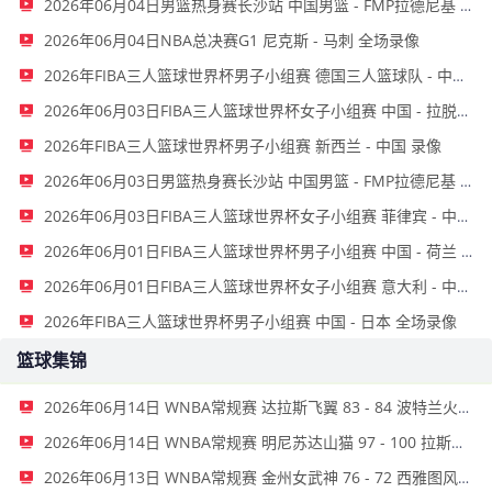
2026年06月04日男篮热身赛长沙站 中国男篮 - FMP拉德尼基 全场录像
2026年06月04日NBA总决赛G1 尼克斯 - 马刺 全场录像
2026年FIBA三人篮球世界杯男子小组赛 德国三人篮球队 - 中国三人篮球队 全场录像
2026年06月03日FIBA三人篮球世界杯女子小组赛 中国 - 拉脱维亚 录像
2026年FIBA三人篮球世界杯男子小组赛 新西兰 - 中国 录像
2026年06月03日男篮热身赛长沙站 中国男篮 - FMP拉德尼基 全场录像
2026年06月03日FIBA三人篮球世界杯女子小组赛 菲律宾 - 中国 录像
2026年06月01日FIBA三人篮球世界杯男子小组赛 中国 - 荷兰 录像
2026年06月01日FIBA三人篮球世界杯女子小组赛 意大利 - 中国 录像
2026年FIBA三人篮球世界杯男子小组赛 中国 - 日本 全场录像
篮球集锦
2026年06月14日 WNBA常规赛 达拉斯飞翼 83 - 84 波特兰火焰 全场集锦
2026年06月14日 WNBA常规赛 明尼苏达山猫 97 - 100 拉斯维加斯王牌 全场集锦
2026年06月13日 WNBA常规赛 金州女武神 76 - 72 西雅图风暴 全场集锦