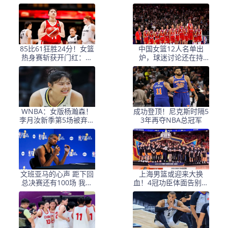
砍分狂人又美又能打
役后却想回国！
85比61狂胜24分！女篮
中国女篮12人名单出
热身赛斩获开门红：小
炉，球迷讨论还在持
李梦砍30分5板4断
续，后卫组合成焦点，
王思雨35岁是状态起伏
还是魅力依旧引争议
WNBA：女版杨瀚森！
成功登顶！尼克斯时隔5
李月汝新季第5场被弃用
3年再夺NBA总冠军
飞翼遭罚球准绝杀
文班亚马的心声 距下回
上海男篮或迎来大换
总决赛还有100场 我会
血！4冠功臣体面告别？
尽快回到这里
张镇麟将锁定D类合同