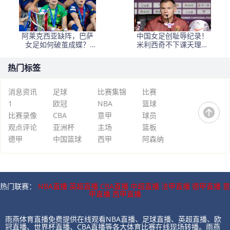
阿莱克西亚缺阵，巴萨
中国女足创耻辱纪录！
女足如何破茧成蝶？
米利西奇不下课天理难
——深度解析“无核时代”
容，足协别心软了
的巴萨策略
热门标签
消息资讯
足球
比赛集锦
比赛
1
欧冠
NBA
篮球
比赛录像
CBA
意甲
球员
观点评论
亚洲杯
主场
篮板
德甲
中国篮球
西甲
阿森纳
热门联赛：
NBA直播
英超直播
CBA直播
中超直播
法甲直播
德甲直播
意
甲直播
西甲直播
雨燕体育直播免费提供在线观看NBA直播、足球直播、英超直播、欧
冠直播、世界杯直播、CBA直播等各大体育比赛在线现场转播。雨燕