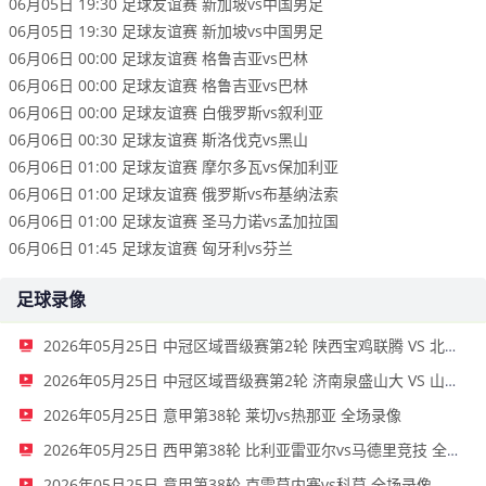
06月05日 19:30 足球友谊赛 新加坡vs中国男足
06月05日 19:30 足球友谊赛 新加坡vs中国男足
06月06日 00:00 足球友谊赛 格鲁吉亚vs巴林
06月06日 00:00 足球友谊赛 格鲁吉亚vs巴林
06月06日 00:00 足球友谊赛 白俄罗斯vs叙利亚
06月06日 00:30 足球友谊赛 斯洛伐克vs黑山
06月06日 01:00 足球友谊赛 摩尔多瓦vs保加利亚
06月06日 01:00 足球友谊赛 俄罗斯vs布基纳法索
06月06日 01:00 足球友谊赛 圣马力诺vs孟加拉国
06月06日 01:45 足球友谊赛 匈牙利vs芬兰
足球录像
2026年05月25日 中冠区域晋级赛第2轮 陕西宝鸡联腾 VS 北京灵动星空 全场录像
2026年05月25日 中冠区域晋级赛第2轮 济南泉盛山大 VS 山东球探 全场录像
2026年05月25日 意甲第38轮 莱切vs热那亚 全场录像
2026年05月25日 西甲第38轮 比利亚雷亚尔vs马德里竞技 全场录像
2026年05月25日 意甲第38轮 克雷莫内塞vs科莫 全场录像