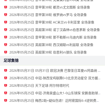
2026年05月25日 意甲第38轮 都灵vs尤文图斯 全场录像
2026年05月25日 意甲第38轮 维罗纳vs罗马 全场录像
2026年05月25日 意甲第38轮 AC米兰vs卡利亚里 全场录像
2026年05月25日 英超第38轮 诺丁汉森林vs伯恩茅斯 全场录像
2026年05月25日 意甲第38轮 那不勒斯vs乌迪内斯 全场录像
2026年05月25日 英超第38轮 西汉姆联vs利兹联 全场录像
2026年05月25日 英超第38轮 伯恩利vs狼队 全场录像
足球集锦
2026年05月31日 05月31日 欧冠决赛 巴黎圣日耳曼vs阿森纳 进球视频
2026年05月25日 中冠-陕西宝鸡联腾0-0北京灵动星空 双方握手言和
2026年05月25日 天下足球-阿尔特塔时代
2026年05月25日 中冠-济南泉盛山大1-0山东球探 安鹏翕助球队取胜
2026年05月25日 梅西2助+疑似伤退！迈阿密国际6-4逆转费城联合 苏亚雷斯戴帽