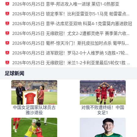
2026年05月25日 意甲-邦达攻入唯一进球 莱切1-0热那亚
2026年05月25日 锁定季军！比利亚雷亚尔5-1马竞 帕雷霍点射佩雷斯两射一传
2026年05月25日 意甲-达库尼亚双响 科莫4-1克雷莫内塞进欧冠
2026年05月25日 无缘欧冠！尤文2-2遭都灵绝平 赛季第六收官将战欧联 DV9双响
2026年05月25日 葡杯-惊天冷门！斯托皮拉加时点杀 葡甲队杜连斯2-1葡体夺冠
2026年05月25日 进军欧冠！罗马2-0十人维罗纳 5连胜+7轮不败第3收官 迪巴拉2助攻
2026年05月25日 无缘欧冠！米兰1-2卡利亚里最后5轮仅1胜 萨勒马科尔斯闪击难救主
足球新闻
中国女足国家队球员古
对俄不败遭终结！中国
雅沙退役
女足1