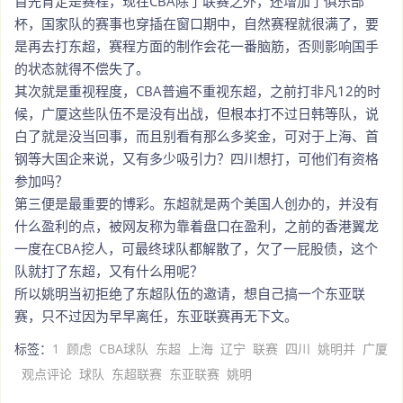
首先肯定是赛程，现在CBA除了联赛之外，还增加了俱乐部
杯，国家队的赛事也穿插在窗口期中，自然赛程就很满了，要
是再去打东超，赛程方面的制作会花一番脑筋，否则影响国手
的状态就得不偿失了。
其次就是重视程度，CBA普遍不重视东超，之前打非凡12的时
候，广厦这些队伍不是没有出战，但根本打不过日韩等队，说
白了就是没当回事，而且别看有那么多奖金，可对于上海、首
钢等大国企来说，又有多少吸引力？四川想打，可他们有资格
参加吗？
第三便是最重要的博彩。东超就是两个美国人创办的，并没有
什么盈利的点，被网友称为靠着盘口在盈利，之前的香港翼龙
一度在CBA挖人，可最终球队都解散了，欠了一屁股债，这个
队就打了东超，又有什么用呢？
所以姚明当初拒绝了东超队伍的邀请，想自己搞一个东亚联
赛，只不过因为早早离任，东亚联赛再无下文。
标签：
1
顾虑
CBA球队
东超
上海
辽宁
联赛
四川
姚明并
广厦
观点评论
球队
东超联赛
东亚联赛
姚明