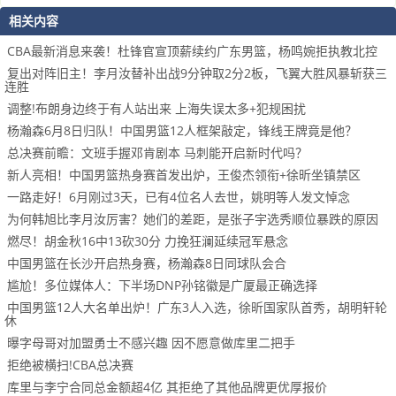
相关内容
CBA最新消息来袭！杜锋官宣顶薪续约广东男篮，杨鸣婉拒执教北控
复出对阵旧主！李月汝替补出战9分钟取2分2板，飞翼大胜风暴斩获三
连胜
调整!布朗身边终于有人站出来 上海失误太多+犯规困扰
杨瀚森6月8日归队！中国男篮12人框架敲定，锋线王牌竟是他？
总决赛前瞻：文班手握邓肯剧本 马刺能开启新时代吗？
新人亮相！中国男篮热身赛首发出炉，王俊杰领衔+徐昕坐镇禁区
一路走好！6月刚过3天，已有4位名人去世，姚明等人发文悼念
为何韩旭比李月汝厉害？她们的差距，是张子宇选秀顺位暴跌的原因
燃尽！胡金秋16中13砍30分 力挽狂澜延续冠军悬念
中国男篮在长沙开启热身赛，杨瀚森8日同球队会合
尴尬！多位媒体人：下半场DNP孙铭徽是广厦最正确选择
中国男篮12人大名单出炉！广东3人入选，徐昕国家队首秀，胡明轩轮
休
曝字母哥对加盟勇士不感兴趣 因不愿意做库里二把手
拒绝被横扫!CBA总决赛
库里与李宁合同总金额超4亿 其拒绝了其他品牌更优厚报价