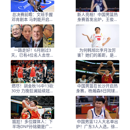
总决赛前瞻：文班手握
新人亮相！中国男篮热
邓肯剧本 马刺能开启新
身赛首发出炉，王俊杰
时代吗？
领衔+徐昕坐镇禁区
一路走好！6月刚过3
为何韩旭比李月汝厉
天，已有4位名人去世，
害？她们的差距，是张
姚明等人发文悼念
子宇选秀顺位暴跌的原
因
燃尽！胡金秋16中13砍
中国男篮在长沙开启热
30分 力挽狂澜延续冠军
身赛，杨瀚森8日同球队
悬念
会合
尴尬！多位媒体人：下
中国男篮12人大名单出
半场DNP孙铭徽是广厦
炉！广东3人入选，徐昕