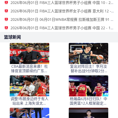
2026年06月01日 FIBA三人篮球世界杯男子小组赛 中国 10 - 22 荷兰 全场集锦
2026年06月01日 FIBA三人篮球世界杯女子小组赛 意大利 12 - 21 中国 集锦
2026年06月01日 06月01日WNBA常规赛 拉斯维加斯王牌 91 - 81 金州女武神 集锦
2026年06月01日 FIBA三人篮球世界杯男子小组赛 中国 22 - 14 日本 全场集锦
篮球新闻
CBA最新消息来袭！杜
复出对阵旧主！李月汝
锋官宣顶薪续约广东男
替补出战9分钟取2分2
篮，杨鸣婉拒执教北控
板，飞翼大胜风暴斩获
三连胜
调整!布朗身边终于有人
杨瀚森6月8日归队！中
站出来 上海失误太多
国男篮12人框架敲定，
+犯规困扰
锋线王牌竟是他？