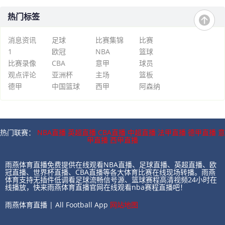
最正确选择
国家队首秀，胡明轩轮
休
热门标签
消息资讯
足球
比赛集锦
比赛
1
欧冠
NBA
篮球
比赛录像
CBA
意甲
球员
观点评论
亚洲杯
主场
篮板
德甲
中国篮球
西甲
阿森纳
热门联赛：
NBA直播
英超直播
CBA直播
中超直播
法甲直播
德甲直播
意
甲直播
西甲直播
雨燕体育直播免费提供在线观看NBA直播、足球直播、英超直播、欧
冠直播、世界杯直播、CBA直播等各大体育比赛在线现场转播。雨燕
体育支持无插件低调看足球流畅信号源、篮球赛程高清视频24小时在
线播放，快来雨燕体育直播官网在线观看nba赛程直播吧！
雨燕体育直播 | All Football App
网站地图