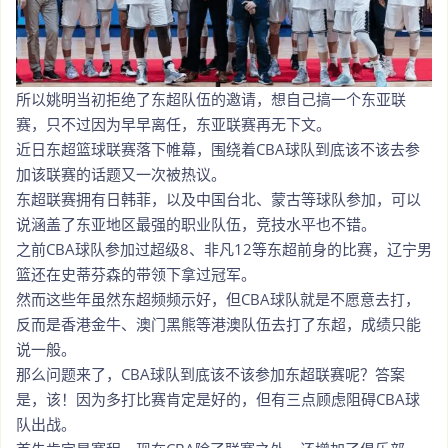
所以姚明当初拒绝了东超队伍的邀请，想自己搞一个东亚联
赛，只不过因为早早离任，东亚联赛再无下文。
近日东超篮球联赛落下帷幕，围绕着CBA球队到底该不该去参
加该联赛的话题又一次被热议。
东超联赛拥有日韩菲，以及中国台北、蒙古等球队参加，可以
说涵盖了东亚地区最强的职业队伍，竞技水平也不错。
之前CBA球队参加过超级8、非凡12等东超前身的比赛，辽宁男
篮还在史蒂芬森的带领下拿过冠军。
然而这些年虽然东超频频示好，但CBA球队就是不愿意去打，
反而是香港金牛、澳门黑熊等港澳队伍去打了东超，成绩只能
说一般。
那么问题来了，CBA球队到底该不该参加东超联赛呢？答案
是，该！因为多打比赛肯定是好的，但有三点顾虑阻碍CBA球
队出战。