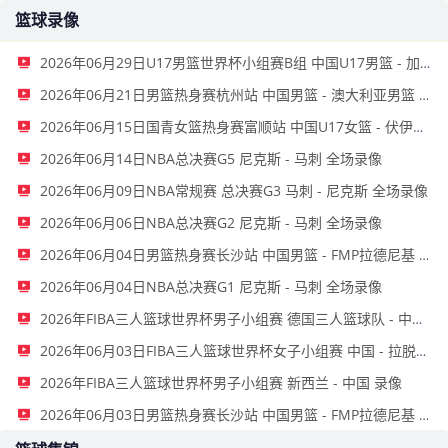
篮球录像
2026年06月29日U17男篮世界杯小组赛B组 中国U17男篮 - 加拿大U17男篮 录像
2026年06月21日男篮热身赛杭州站 中国男篮 - 澳大利亚男篮 全场录像
2026年06月15日国青女篮热身赛富顺站 中国U17女篮 - 伏伊伏丁那女篮 全场录像
2026年06月14日NBA总决赛G5 尼克斯 - 马刺 全场录像
2026年06月09日NBA常规赛 总决赛G3 马刺 - 尼克斯 全场录像
2026年06月06日NBA总决赛G2 尼克斯 - 马刺 全场录像
2026年06月04日男篮热身赛长沙站 中国男篮 - FMP拉德尼基 全场录像
2026年06月04日NBA总决赛G1 尼克斯 - 马刺 全场录像
2026年FIBA三人篮球世界杯男子小组赛 德国三人篮球队 - 中国三人篮球队 全场录像
2026年06月03日FIBA三人篮球世界杯女子小组赛 中国 - 拉脱维亚 录像
2026年FIBA三人篮球世界杯男子小组赛 新西兰 - 中国 录像
2026年06月03日男篮热身赛长沙站 中国男篮 - FMP拉德尼基 全场录像