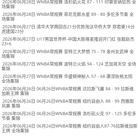
2026年06月28日 WNBA常规赛 洛杉矶火花 87 - 111 印第安纳狂热 全
场集锦
2026年06月28日 WNBA常规赛 菲尼克斯水星 89 - 80 多伦多节奏 全
场集锦
2026年06月27日 清华大学两回合21分优势淘汰华侨大学 郑君豪16分
虎建国23分
2026年06月27日 U17男篮世界杯-中国大胜喀麦隆迎开门红 张懿赵杰
23+6
2026年06月27日 WNBA常规赛 亚特兰大梦想 75 - 78 金州女武神 全
场集锦
2026年06月27日 WNBA常规赛 波特兰火焰 94 - 124 芝加哥天空 全场
集锦
2026年06月27日 WNBA常规赛 华盛顿神秘人 57 - 68 康涅狄格太阳
全场集锦
2026年06月26日 06月26日WNBA常规赛 达拉斯飞翼 84 - 99 拉斯维
加斯王牌 集锦
2026年06月26日 06月26日WNBA常规赛 纽约自由人 88 - 99 西雅图
风暴 集锦
2026年06月26日 06月26日WNBA常规赛 洛杉矶火花 97 - 125 多伦多
节奏 集锦
2026年06月24日 06月24日WNBA常规赛 纽约自由人87-76拉斯维加斯
王牌 全场集锦