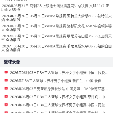
2026年05月31日 马刺7人上双抢七淘汰雷霆闯进总决赛 文班22+7 亚
历山大35+9
2026年05月30日 05月30日WNBA常规赛 亚特兰大梦想86-66波特兰火
焰 全场集锦
2026年05月30日 05月30日WNBA常规赛 洛杉矶火花92-87华盛顿神秘
人 全场集锦
2026年05月30日 05月30日WNBA常规赛 明尼苏达山猫79-58芝加哥天
空 全场集锦
2026年05月30日 05月30日WNBA常规赛 菲尼克斯水星68-75纽约自由
人 全场集锦
篮球录像
2026年06月03日FIBA三人篮球世界杯女子小组赛 中国 - 拉脱维亚 录像
2026年FIBA三人篮球世界杯男子小组赛 新西兰 - 中国 录像
2026年06月03日男篮热身赛长沙站 中国男篮 - FMP拉德尼基 全场录像
2026年06月03日FIBA三人篮球世界杯女子小组赛 菲律宾 - 中国 录像
2026年06月01日FIBA三人篮球世界杯男子小组赛 中国 - 荷兰 录像