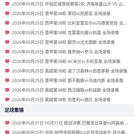
2026年05月25日 中冠区域晋级赛第2轮 济南泉盛山大 VS 山东球探 全场录像
2026年05月25日 意甲第38轮 莱切vs热那亚 全场录像
2026年05月25日 西甲第38轮 比利亚雷亚尔vs马德里竞技 全场录像
2026年05月25日 意甲第38轮 克雷莫内塞vs科莫 全场录像
2026年05月25日 意甲第38轮 都灵vs尤文图斯 全场录像
2026年05月25日 意甲第38轮 维罗纳vs罗马 全场录像
2026年05月25日 意甲第38轮 AC米兰vs卡利亚里 全场录像
2026年05月25日 英超第38轮 诺丁汉森林vs伯恩茅斯 全场录像
2026年05月25日 意甲第38轮 那不勒斯vs乌迪内斯 全场录像
2026年05月25日 英超第38轮 西汉姆联vs利兹联 全场录像
2026年05月25日 英超第38轮 伯恩利vs狼队 全场录像
足球集锦
2026年05月31日 05月31日 欧冠决赛 巴黎圣日耳曼vs阿森纳 进球视频
2026年05月25日 中冠-陕西宝鸡联腾0-0北京灵动星空 双方握手言和