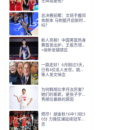
王牌竟是他？
总决赛前瞻：文班手握邓
肯剧本 马刺能开启新时代
吗？
新人亮相！中国男篮热身
赛首发出炉，王俊杰领衔
+徐昕坐镇禁区
一路走好！6月刚过3天，
已有4位名人去世，姚明
等人发文悼念
为何韩旭比李月汝厉害？
她们的差距，是张子宇选
秀顺位暴跌的原因
燃尽！胡金秋16中13砍3
0分 力挽狂澜延续冠军悬
念