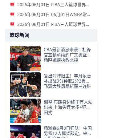
2026年06月01日 FIBA三人篮球世界杯女子小组赛 意大利 12 - 21 中国 集锦
2026年06月01日 06月01日WNBA常规赛 拉斯维加斯王牌 91 - 81 金州女武神 集锦
2026年06月01日 FIBA三人篮球世界杯男子小组赛 中国 22 - 14 日本 全场集锦
篮球新闻
CBA最新消息来袭！杜锋
官宣顶薪续约广东男篮，
杨鸣婉拒执教北控
复出对阵旧主！李月汝替
补出战9分钟取2分2板，
飞翼大胜风暴斩获三连胜
调整!布朗身边终于有人站
出来 上海失误太多+犯规
困扰
杨瀚森6月8日归队！中国
男篮12人框架敲定，锋线