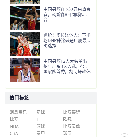
中国男篮在长沙开启热身
赛，杨瀚森8日同球队会
合
尴尬！多位媒体人：下半
场DNP孙铭徽是广厦最正
确选择
中国男篮12人大名单出
炉！广东3人入选，徐昕
国家队首秀，胡明轩轮休
热门标签
消息资讯
足球
比赛集锦
比赛
1
欧冠
NBA
篮球
比赛录像
CBA
意甲
球员