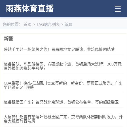
雨燕体育直播
☰
您的位置：
首页
> TAG信息列表 > 新疆
新疆
跨越千里赴一场绿茵之约！晋昌两地女足联谊，共筑民族团结梦
赵睿留队、陈盈骏待签、方硕或赴宁波，首钢后场大洗牌！300万冠
军外援能否撑起争冠梦？
CBA重磅！徐杰抵达四川官宣签新约，新身份、薪资正式曝光，广东
早已锁定5年顶薪
赵睿租借回广东？曾怒怼北京球迷，首钢公布名单，签约超级后卫
大反转！赵睿有望落叶归根重回广东，京粤两队休赛期同时发力，开
启大规模阵容洗牌