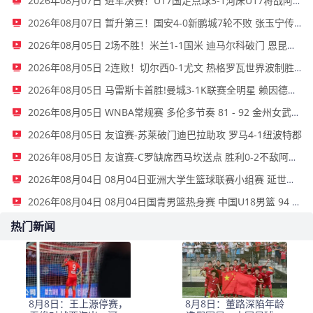
2026年08月07日 进军决赛！U17国足点球3-1河床U17将战阿森纳 江宇涵替补两扑点
2026年08月07日 暂升第三！国安4-0新鹏城7轮不败 张玉宁传射达万双响法比奥破门
2026年08月05日 2场不胜！米兰1-1国米 迪马尔科破门 恩昆库造点+点射拉莫斯登场
2026年08月05日 2连败！切尔西0-1尤文 热格罗瓦世界波制胜穆德里克时隔614天复出
2026年08月05日 马雷斯卡首胜!曼城3-1K联赛全明星 赖因德斯努里破门塞梅尼奥助攻
2026年08月05日 WNBA常规赛 多伦多节奏 81 - 92 金州女武神 全场集锦
2026年08月05日 友谊赛-苏莱破门迪巴拉助攻 罗马4-1纽波特郡
2026年08月05日 友谊赛-C罗缺席西马坎送点 胜利0-2不敌阿尔梅里亚
2026年08月04日 08月04日亚洲大学生篮球联赛小组赛 延世大学 82 - 83 北京大学 集锦
2026年08月04日 08月04日国青男篮热身赛 中国U18男篮 94 - 85 加拿大大卫·安篮球学院 集锦
热门新闻
8月8日：王上源停赛，
8月8日：董路深陷年龄