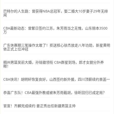
巴特尔的人生路：曾获得NBA总冠军，娶二婚大10岁妻子29年无绯
闻
CBA最新动态：曾繁日签约江苏，朱芳雨当之无愧，山东赔本3500
万
广东休赛期三笔操作太敢了！拒送核心徐杰放走八年功勋，新星黄明
依正式上位冲冠
稠州男篮吴前大婚，孙铭徽领衔 CBA群星到场，郎才女貌分外养
眼！
CBA快讯！胡明轩恢复良好，山西签约新外援，四川顶薪续约景菡一
恭喜广东队！CBA最强外教或被朱芳雨截胡，徐昕回归已成定局？
官宣！齐麟完成续约 姜正秀出任新疆男篮主帅