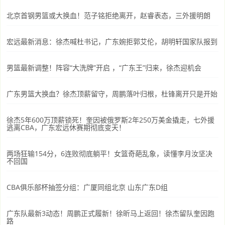
北京首钢男篮或大换血！范子铭拒绝离开，赵睿表态，三外援明朗
宏远最新消息：徐杰喊杜书记，广东婉拒郭艾伦，胡明轩国家队报到
男篮最新调整！阵容“大洗牌”开启 ，“广东王”归来，徐杰迎机会
广东男篮大换血？徐杰顶薪留守，周鹏落叶归根，杜锋离开只是开始
徐杰5年600万顶薪锁死！奎因被俄罗斯2年250万美金撬走，七外援
逃离CBA，广东宏远休赛期彻底变天！
两场狂输154分，6连败彻底躺平！女篮奇葩乱象，读懂李月汝坚决
不回国
CBA俱乐部杯抽签分组：广厦同组北京 山东广东D组
广东队最新3动态！周鹏正式履新！徐昕马上返回！徐杰留队奎因跑
路