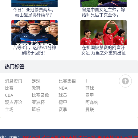
今日：亚冠停赛两年，
曾是中国女足主帅，嫁
泰山靠足协杯续命？
给师兄后丁克至今，如
今丈夫是上海女足领队
苦等3年，这部9.1分神
在祖国被禁赛的阿富汗
剧终于回归！
女足 万里之外重聚出征
热门标签
消息资讯
足球
比赛集锦
1
比赛
欧冠
NBA
篮球
CBA
比赛录像
球员
意甲
观点评论
亚洲杯
德甲
阿森纳
主场
篮板
赛季
曼联
热门联赛：
NBA直播
英超直播
CBA直播
中超直播
法甲直播
德甲直播
意