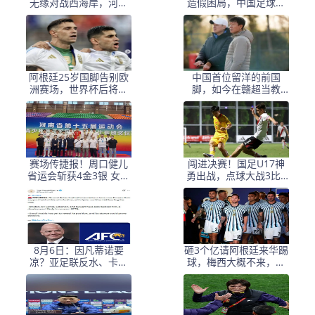
无缘对战西海岸，河南
造假困局，中国足球小
中场失核，郑智率队剑
将信任危机何解？
指亚冠！
阿根廷25岁国脚告别欧
中国首位留洋的前国
洲赛场，世界杯后将重
脚，如今在赣超当教
返阿超！
练，1.9米儿子也选足球
路
赛场传捷报！周口健儿
闯进决赛！国足U17神
省运会斩获4金3银 女足
勇出战，点球大战3比1
（甲组）创历史摘银
淘汰河床，豪取四战不
败！
8月6日：因凡蒂诺要
砸3个亿请阿根廷来华踢
凉？亚足联反水、卡塔
球，梅西大概不来，却
尔挺他，世界杯权力游
要国足上去当陪练？
戏比决赛点球还刺激！