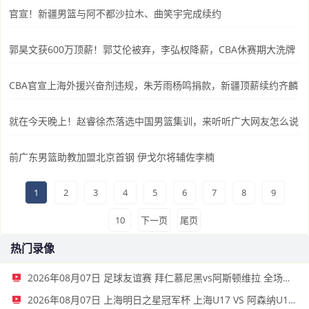
官宣！新疆男篮与阿不都沙拉木、曲笑宇完成续约
郭昊文获600万顶薪！郭艾伦被弃，李弘权降薪，CBA休赛期大洗牌
CBA官宣上海外援兴奋剂违规，朱芳雨杨鸣捐款，新疆顶薪续约齐麟
就在今天晚上！赵睿徐杰落选中国男篮集训，来听听广大网友怎么说
前广东男篮助教加盟北京首钢 伊戈尔将辅佐李楠
1
2
3
4
5
6
7
8
9
10
下一页
尾页
热门录像
2026年08月07日 足球友谊赛 拜仁慕尼黑vs阿斯顿维拉 全场录像
2026年08月07日 上海明日之星冠军杯 上海U17 VS 阿森纳U17 全场录像