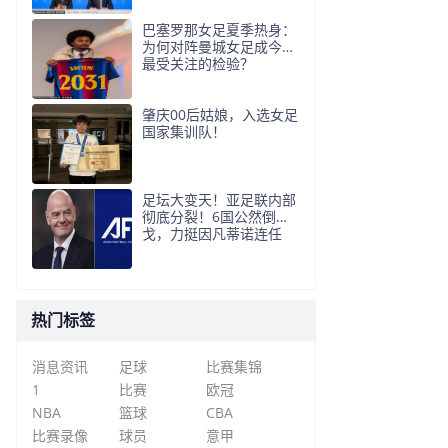
巴塞罗那女足夏季热身：
为何对阵曼城女足成今夏
最受关注的检验？
肇庆00后姑娘，入选女足
国家集训队！
足坛大变天！亚足联内部
彻底分裂！6国公然倒
戈，力挺因凡蒂诺连任
热门标签
消息资讯
足球
比赛集锦
1
比赛
欧冠
NBA
篮球
CBA
比赛录像
球员
意甲