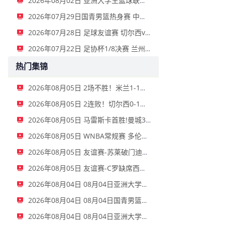
2026年08月02日 亚洲大学生篮球联赛小组赛 北京大学 VS 香港中文大学 全场录像
2026年07月29日国青男篮热身赛 中国U18男篮 - 纽纳华丁闪电队 全场录像
2026年07月28日 足球友谊赛 切尔西vs西悉尼漫步者 全场录像
2026年07月22日 足协杯1/8决赛 兰州陇原竞技 VS 陕西联合 全场录像
热门集锦
2026年08月05日 2场不胜！米兰1-1国米 迪马尔科破门 恩昆库造点+点射拉莫斯登场
2026年08月05日 2连败！切尔西0-1尤文 热格罗瓦世界波制胜穆德里克时隔614天复出
2026年08月05日 马雷斯卡首胜!曼城3-1K联赛全明星 赖因德斯努里破门塞梅尼奥助攻
2026年08月05日 WNBA常规赛 多伦多节奏 81 - 92 金州女武神 全场集锦
2026年08月05日 友谊赛-苏莱破门迪巴拉助攻 罗马4-1纽波特郡
2026年08月05日 友谊赛-C罗缺席西马坎送点 胜利0-2不敌阿尔梅里亚
2026年08月04日 08月04日亚洲大学生篮球联赛小组赛 延世大学 82 - 83 北京大学 集锦
2026年08月04日 08月04日国青男篮热身赛 中国U18男篮 94 - 85 加拿大大卫·安篮球学院 集锦
2026年08月04日 08月04日亚洲大学生篮球联赛小组赛 早稻田大学 71 - 86 清华大学 集锦