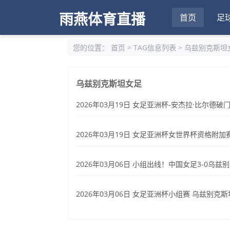
雨燕体育直播
首页
足
您的位置：
首页
> TAG信息列表 > 乌兹别克斯
乌兹别克斯坦女足
2026年03月19日 女足亚洲杯-安杰拉·比尔德破
2026年03月19日 女足亚洲杯女世界杯资格附
2026年03月06日 小组出线！中国女足3-0乌
2026年03月06日 女足亚洲杯小组赛 乌兹别克