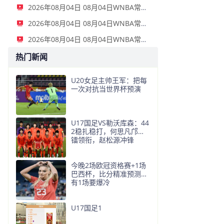
2026年08月04日 08月04日WNBA常规赛 菲尼克斯水星106-101芝加哥天空 全场集锦
2026年08月04日 08月04日WNBA常规赛 西雅图风暴83-95纽约自由人 全场集锦
2026年08月04日 08月04日WNBA常规赛 拉斯维加斯王牌109-87亚特兰大梦想 全场集锦
热门新闻
U20女足主帅王军：把每
一次对抗当世界杯预演
U17国足VS勒沃库森：44
2稳扎稳打，何思凡邝兆
镭领衔，赵松源冲锋
今晚2场欧冠资格赛+1场
巴西杯，比分精准预测，
有1场要爆冷
U17国足1