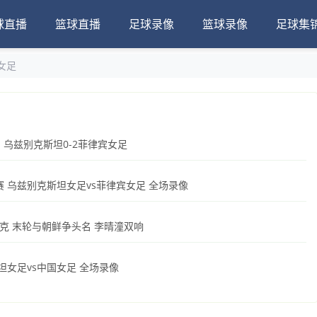
球直播
篮球直播
足球录像
篮球录像
足球集
坦女足
门 乌兹别克斯坦0-2菲律宾女足
加赛 乌兹别克斯坦女足vs菲律宾女足 全场录像
兹别克 末轮与朝鲜争头名 李晴潼双响
斯坦女足vs中国女足 全场录像