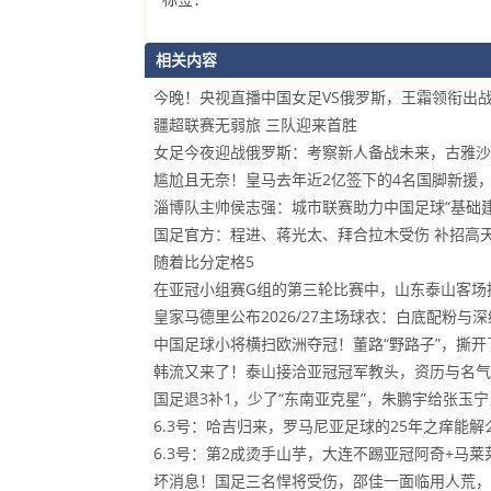
相关内容
今晚！央视直播中国女足VS俄罗斯，王霜领衔出
疆超联赛无弱旅 三队迎来首胜
女足今夜迎战俄罗斯：考察新人备战未来，古雅沙
尴尬且无奈！皇马去年近2亿签下的4名国脚新援
淄博队主帅侯志强：城市联赛助力中国足球“基础建
国足官方：程进、蒋光太、拜合拉木受伤 补招高
随着比分定格5
在亚冠小组赛G组的第三轮比赛中，山东泰山客场
皇家马德里公布2026/27主场球衣：白底配粉与
中国足球小将横扫欧洲夺冠！董路“野路子”，撕
韩流又来了！泰山接洽亚冠冠军教头，资历与名气
国足退3补1，少了“东南亚克星”，朱鹏宇给张玉宁
6.3号：哈吉归来，罗马尼亚足球的25年之痒能解
6.3号：第2成烫手山芋，大连不踢亚冠阿奇+马
坏消息！国足三名悍将受伤，邵佳一面临用人荒，