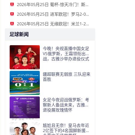
2026年05月25日 葡杯-惊天冷门！斯托皮拉加时点杀 葡甲队杜连斯2-1葡体夺冠
2026年05月25日 进军欧冠！罗马2-0十人维罗纳 5连胜+7轮不败第3收官 迪巴拉2助攻
2026年05月25日 无缘欧冠！米兰1-2卡利亚里最后5轮仅1胜 萨勒马科尔斯闪击难救主
足球新闻
今晚！央视直播中国女足
VS俄罗斯，王霜领衔出
战，古雅沙举办退役仪式
疆超联赛无弱旅 三队迎来
首胜
女足今夜迎战俄罗斯：考
察新人备战未来，古雅沙
退役展玫瑰情怀
尴尬且无奈！皇马去年近
2亿签下的4名国脚新援，