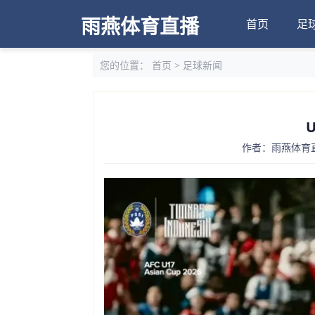
雨燕体育直播
首页
足
您的位置：
首页
>
足球新闻
作者：雨燕体育直播